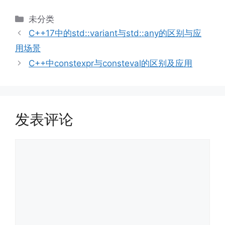
分
未分类
类
C++17中的std::variant与std::any的区别与应
用场景
C++中constexpr与consteval的区别及应用
发表评论
评
论