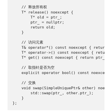
    // 释放所有权

    T* release() noexcept {

        T* old = ptr_;

        ptr_ = nullptr;

        return old;

    }

    // 访问元素

    T& operator*() const noexcept { return *p
    T* operator->() const noexcept { return p
    T* get() const noexcept { return ptr_; }

    // 取指针是否为空

    explicit operator bool() const noexcept 
    // 交换

    void swap(SimpleUniquePtr& other) noexcep
        std::swap(ptr_, other.ptr_);

    }

};