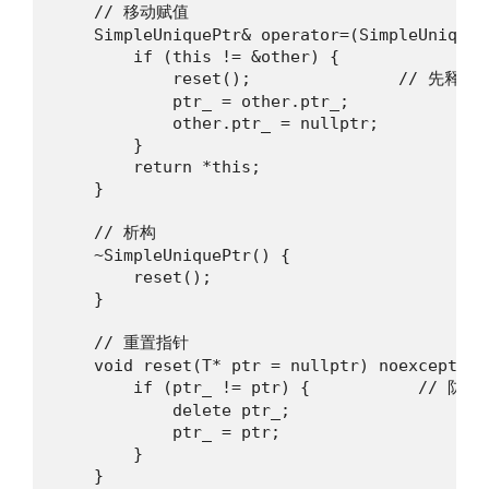
    // 移动赋值

    SimpleUniquePtr& operator=(SimpleUniqueP
        if (this != &other) {

            reset();               // 先释
            ptr_ = other.ptr_;

            other.ptr_ = nullptr;

        }

        return *this;

    }

    // 析构

    ~SimpleUniquePtr() {

        reset();

    }

    // 重置指针

    void reset(T* ptr = nullptr) noexcept {

        if (ptr_ != ptr) {           // 防
            delete ptr_;

            ptr_ = ptr;

        }

    }
