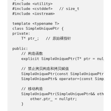
#include <utility>

#include <cstddef>   // size_t

#include <iostream>

template <typename T>

class SimpleUniquePtr {

private:

    T* ptr_;   // 原始裸指针

public:

    // 构造函数

    explicit SimpleUniquePtr(T* ptr = nullpt
    // 禁止拷贝构造和拷贝赋值

    SimpleUniquePtr(const SimpleUniquePtr&) =
    SimpleUniquePtr& operator=(const SimpleU
    // 移动构造

    SimpleUniquePtr(SimpleUniquePtr&& other)
        other.ptr_ = nullptr;

    }
