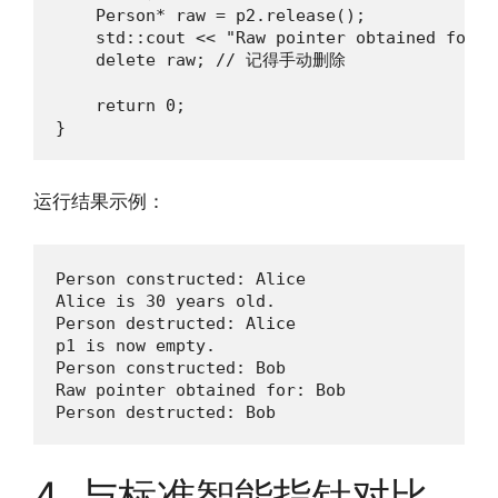
    Person* raw = p2.release();

    std::cout << "Raw pointer obtained for: 
    delete raw; // 记得手动删除

    return 0;

}
运行结果示例：
Person constructed: Alice

Alice is 30 years old.

Person destructed: Alice

p1 is now empty.

Person constructed: Bob

Raw pointer obtained for: Bob

Person destructed: Bob
4. 与标准智能指针对比