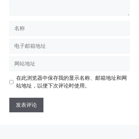
名
称
电
子
邮
网
箱
站
地
地
在此浏览器中保存我的显示名称、邮箱地址和网
址
址
站地址，以便下次评论时使用。