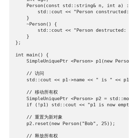
    Person(const std::string& n, int a) : na
        std::cout << "Person constructed: " 
    }

    ~Person() {

        std::cout << "Person destructed: " <
    }

};

int main() {

    SimpleUniquePtr <Person> p1(new Person("
    // 访问

    std::cout << p1->name << " is " << p1->a
    // 移动所有权

    SimpleUniquePtr <Person> p2 = std::move(p
    if (!p1) std::cout << "p1 is now empty.\n
    // 重置为新对象

    p2.reset(new Person("Bob", 25));

    // 释放所有权
