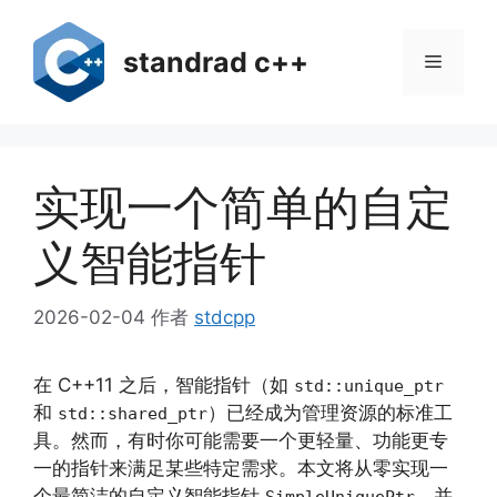
跳
至
standrad c++
菜
内
容
单
实现一个简单的自定
义智能指针
2026-02-04
作者
stdcpp
在 C++11 之后，智能指针（如
std::unique_ptr
和
）已经成为管理资源的标准工
std::shared_ptr
具。然而，有时你可能需要一个更轻量、功能更专
一的指针来满足某些特定需求。本文将从零实现一
个最简洁的自定义智能指针
，并
SimpleUniquePtr