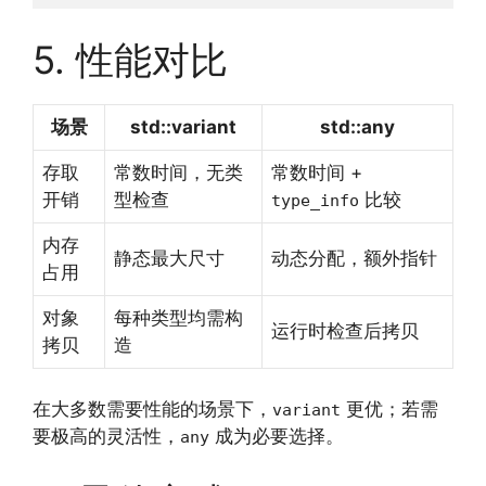
5. 性能对比
场景
std::variant
std::any
存取
常数时间，无类
常数时间 +
开销
型检查
比较
type_info
内存
静态最大尺寸
动态分配，额外指针
占用
对象
每种类型均需构
运行时检查后拷贝
拷贝
造
在大多数需要性能的场景下，
更优；若需
variant
要极高的灵活性，
成为必要选择。
any