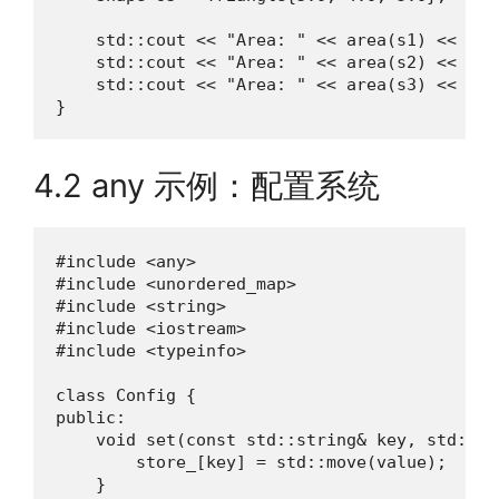
    std::cout << "Area: " << area(s1) << '\n'
    std::cout << "Area: " << area(s2) << '\n'
    std::cout << "Area: " << area(s3) << '\n'
}
4.2 any 示例：配置系统
#include <any>

#include <unordered_map>

#include <string>

#include <iostream>

#include <typeinfo>

class Config {

public:

    void set(const std::string& key, std::any
        store_[key] = std::move(value);

    }
