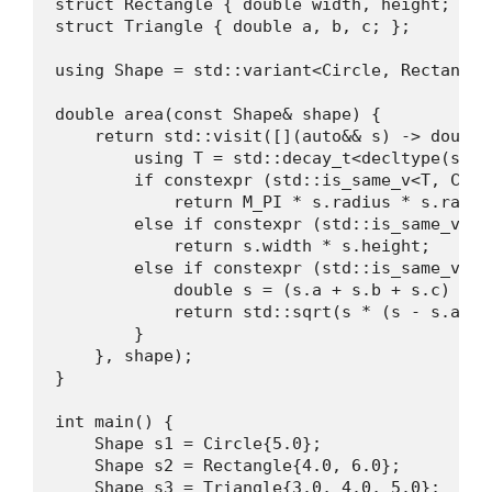
struct Rectangle { double width, height; };

struct Triangle { double a, b, c; };

using Shape = std::variant<Circle, Rectangle,
double area(const Shape& shape) {

    return std::visit([](auto&& s) -> double 
        using T = std::decay_t<decltype(s)>;

        if constexpr (std::is_same_v<T, Circl
            return M_PI * s.radius * s.radius
        else if constexpr (std::is_same_v<T, 
            return s.width * s.height;

        else if constexpr (std::is_same_v<T,
            double s = (s.a + s.b + s.c) / 2.
            return std::sqrt(s * (s - s.a) *
        }

    }, shape);

}

int main() {

    Shape s1 = Circle{5.0};

    Shape s2 = Rectangle{4.0, 6.0};

    Shape s3 = Triangle{3.0, 4.0, 5.0};
