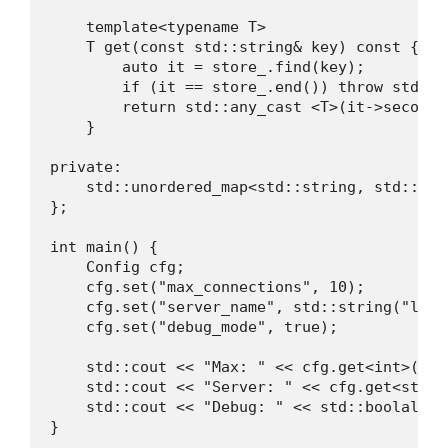
    template<typename T>

    T get(const std::string& key) const {

        auto it = store_.find(key);

        if (it == store_.end()) throw std::r
        return std::any_cast <T>(it->second);
    }

private:

    std::unordered_map<std::string, std::any>
};

int main() {

    Config cfg;

    cfg.set("max_connections", 10);

    cfg.set("server_name", std::string("local
    cfg.set("debug_mode", true);

    std::cout << "Max: " << cfg.get<int>("ma
    std::cout << "Server: " << cfg.get<std::
    std::cout << "Debug: " << std::boolalpha
}