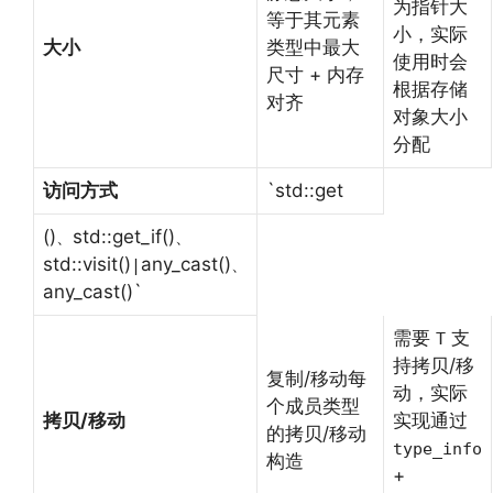
为指针大
等于其元素
小，实际
大小
类型中最大
使用时会
尺寸 + 内存
根据存储
对齐
对象大小
分配
访问方式
`std::get
()
std::get_if()
、
、
std::visit()
any_cast()
|
、
any_cast()`
需要
支
T
持拷贝/移
复制/移动每
动，实际
个成员类型
拷贝/移动
实现通过
的拷贝/移动
type_info
构造
+