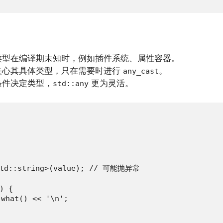
类型在编译期未知时，例如插件系统、属性容器。
关心其具体类型，只在需要时进行
。
any_cast
条件决定类型，
更为灵活。
std::any
<std::string>(value); // 可能抛异常

 {

hat() << '\n';
