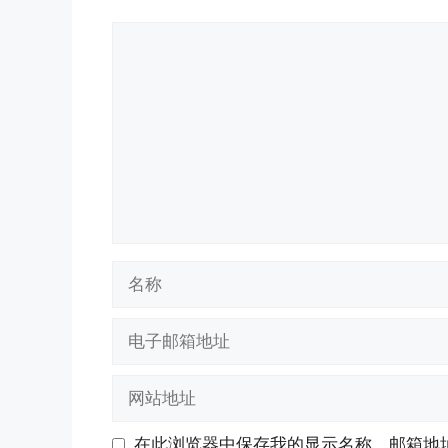
评
论
名
称
电
子
邮
网
箱
站
地
地
在此浏览器中保存我的显示名称、邮箱地