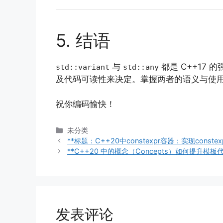
5. 结语
与
都是 C++17
std::variant
std::any
及代码可读性来决定。掌握两者的语义与使用
祝你编码愉快！
分
未分类
类
**标题：C++20中constexpr容器：实现constexpr
**C++20 中的概念（Concepts）如何提升模
发表评论