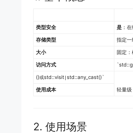
类型安全
是
：在
存储类型
指定一
大小
固定：
访问方式
`std::g
()
std::visit
std::any_cast()`
或
|
使用成本
轻量级
2. 使用场景