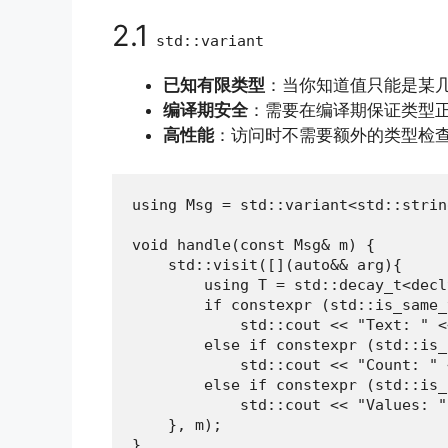
2.1
std::variant
已知有限类型
：当你知道值只能是某
编译期安全
：需要在编译期保证类型
高性能
：访问时不需要额外的类型检
using Msg = std::variant<std::strin
void handle(const Msg& m) {

    std::visit([](auto&& arg){

        using T = std::decay_t<decl
        if constexpr (std::is_same_
            std::cout << "Text: " <
        else if constexpr (std::is_
            std::cout << "Count: " 
        else if constexpr (std::is_
            std::cout << "Values: "
    }, m);

}