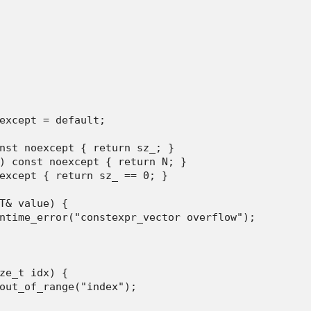
except = default;

nst noexcept { return sz_; }

) const noexcept { return N; }

except { return sz_ == 0; }

T& value) {

ntime_error("constexpr_vector overflow");

ze_t idx) {

out_of_range("index");
