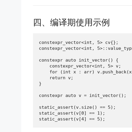
四、编译期使用示例
constexpr_vector<int, 5> cv{};

constexpr_vector<int, 5>::value_typ
constexpr auto init_vector() {

    constexpr_vector<int, 5> v;

    for (int x : arr) v.push_back(x)
    return v;

}

constexpr auto v = init_vector();

static_assert(v.size() == 5);

static_assert(v[0] == 1);

static_assert(v[4] == 5);