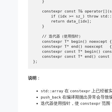
    }

    constexpr const T& operator[](s
        if (idx >= sz_) throw std::
        return data_[idx];

    }

    // 迭代器（使用指针）

    constexpr T* begin() noexcept {
    constexpr T* end() noexcept   {
    constexpr const T* begin() cons
    constexpr const T* end() const 
};
说明
：
在
上已经被实
std::array
constexpr
在编译期抛出异常会导致
push_back
迭代器使用指针，使
范围
constexpr