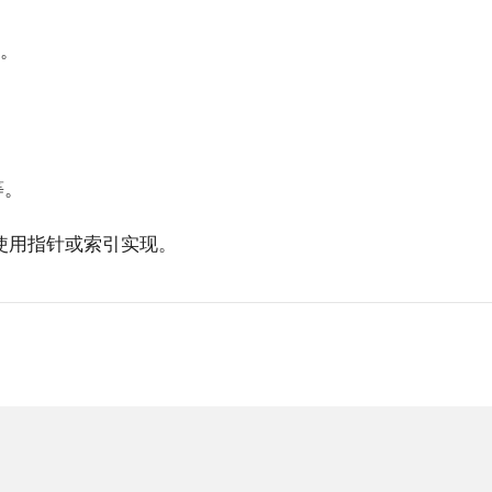
。
等。
，使用指针或索引实现。