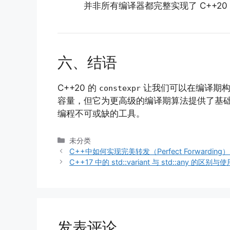
并非所有编译器都完整实现了 C++20
六、结语
C++20 的
让我们可以在编译期构
constexpr
容量，但它为更高级的编译期算法提供了基
编程不可或缺的工具。
分
未分类
类
C++中如何实现完美转发（Perfect Forwarding
C++17 中的 std::variant 与 std::any 的区别
发表评论