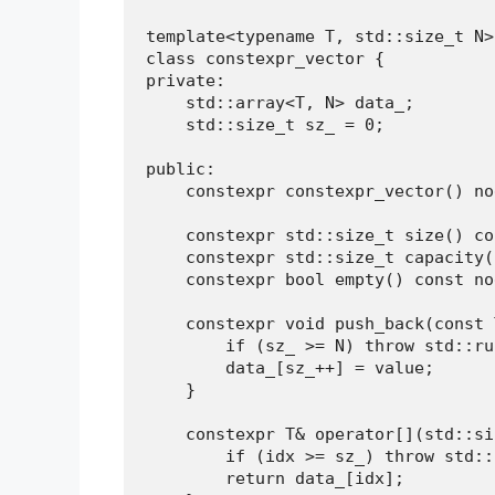
template<typename T, std::size_t N>

class constexpr_vector {

private:

    std::array<T, N> data_;

    std::size_t sz_ = 0;

public:

    constexpr constexpr_vector() no
    constexpr std::size_t size() co
    constexpr std::size_t capacity(
    constexpr bool empty() const no
    constexpr void push_back(const 
        if (sz_ >= N) throw std::ru
        data_[sz_++] = value;

    }

    constexpr T& operator[](std::si
        if (idx >= sz_) throw std::
        return data_[idx];
