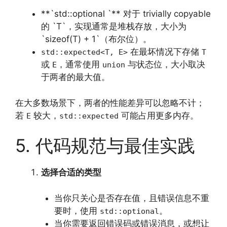
**`std::optional `** 对于 trivially copyable
的 `T`，实现通常是堆栈存放，大小为
`sizeof(T) + 1`（布尔位）。
在最坏情况下存储
std::expected<T, E>
T
或
，通常使用
与状态位，大小取决
E
union
于两者的最大值。
在大多数场景下，两者的性能差异可以忽略不计；
若
较大，
可能占用更多内存。
E
std::expected
5. 代码规范与最佳实践
选择合适的类型
当你只关心是否存在值，且错误信息不重
要时，使用
。
std::optional
当你需要返回错误码或错误消息，或想让