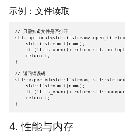
示例：文件读取
// 只需知道文件是否打开

std::optional<std::ifstream> open_file(const
    std::ifstream f(name);

    if (!f.is_open()) return std::nullopt;

    return f;

}

// 返回错误码

std::expected<std::ifstream, std::string> op
    std::ifstream f(name);

    if (!f.is_open()) return std::unexpected
    return f;

}
4. 性能与内存