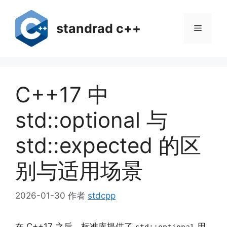
跳
至
standrad c++
菜
内
容
单
C++17 中
std::optional 与
std::expected 的区
别与适用场景
2026-01-30
作者
stdcpp
在 C++17 之后，标准库提供了
用
std::optional