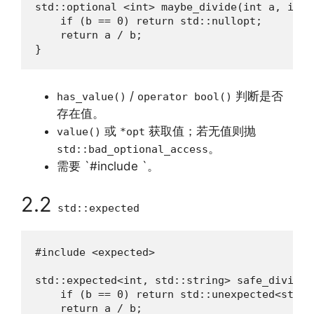
std::optional <int> maybe_divide(int a, int b
    if (b == 0) return std::nullopt;

    return a / b;

}
/
判断是否
has_value()
operator bool()
存在值。
或
获取值；若无值则抛
value()
*opt
。
std::bad_optional_access
需要 `#include `。
2.2
std::expected
#include <expected>

std::expected<int, std::string> safe_divide(
    if (b == 0) return std::unexpected<std::
    return a / b;
