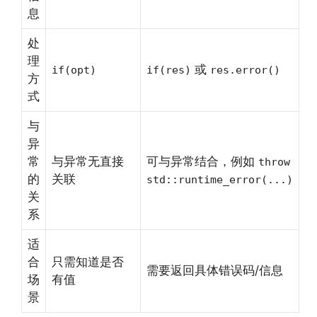
息
处
理
或
if(opt)
if(res)
res.error()
方
式
与
异
常
与异常无直接
可与异常结合，例如
throw
的
关联
std::runtime_error(...)
关
系
适
合
只需知道是否
需要返回具体错误码/信息
场
有值
景