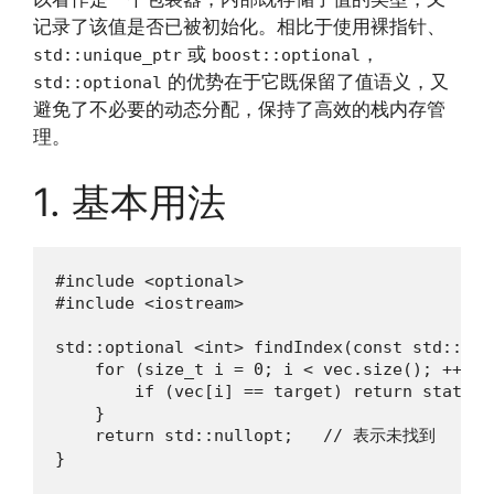
记录了该值是否已被初始化。相比于使用裸指针、
或
，
std::unique_ptr
boost::optional
的优势在于它既保留了值语义，又
std::optional
避免了不必要的动态分配，保持了高效的栈内存管
理。
1. 基本用法
#include <optional>

#include <iostream>

std::optional <int> findIndex(const std::vec
    for (size_t i = 0; i < vec.size(); ++i) {
        if (vec[i] == target) return static_
    }

    return std::nullopt;   // 表示未找到

}
