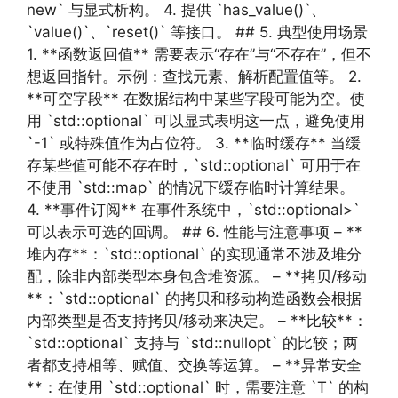
new` 与显式析构。 4. 提供 `has_value()`、
`value()`、`reset()` 等接口。 ## 5. 典型使用场景
1. **函数返回值** 需要表示“存在”与“不存在”，但不
想返回指针。示例：查找元素、解析配置值等。 2.
**可空字段** 在数据结构中某些字段可能为空。使
用 `std::optional` 可以显式表明这一点，避免使用
`-1` 或特殊值作为占位符。 3. **临时缓存** 当缓
存某些值可能不存在时，`std::optional` 可用于在
不使用 `std::map` 的情况下缓存临时计算结果。
4. **事件订阅** 在事件系统中，`std::optional>`
可以表示可选的回调。 ## 6. 性能与注意事项 – **
堆内存**：`std::optional` 的实现通常不涉及堆分
配，除非内部类型本身包含堆资源。 – **拷贝/移动
**：`std::optional` 的拷贝和移动构造函数会根据
内部类型是否支持拷贝/移动来决定。 – **比较**：
`std::optional` 支持与 `std::nullopt` 的比较；两
者都支持相等、赋值、交换等运算。 – **异常安全
**：在使用 `std::optional` 时，需要注意 `T` 的构