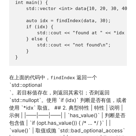
int main() {

    std::vector <int> data{10, 20, 30, 40};

    auto idx = findIndex(data, 30);

    if (idx) {

        std::cout << "found at " << *idx << '
    } else {

        std::cout << "not found\n";

    }

}
在上面的代码中，
返回一个
findIndex
`std::optional
`。若目标值存在，则返回其索引；否则返回
`std::nullopt`。使用 `if (idx)` 判断是否有值，或者
使用 `*idx` 取值。 ## 2. 典型特性 | 特性 | 说明 |
示例 | |——|——|——| | `has_value()` | 判断是否
包含值 | `if (opt.has_value()) { /* … */ }` | |
`value()` | 取值或抛 `std::bad_optional_access`