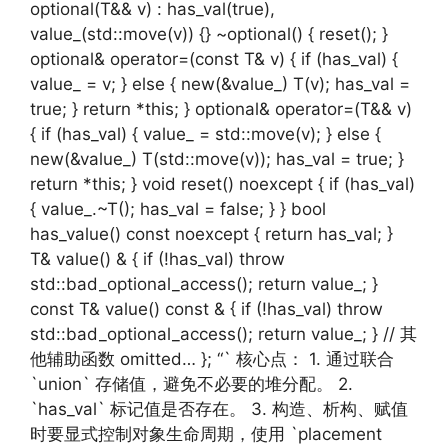
optional(T&& v) : has_val(true),
value_(std::move(v)) {} ~optional() { reset(); }
optional& operator=(const T& v) { if (has_val) {
value_ = v; } else { new(&value_) T(v); has_val =
true; } return *this; } optional& operator=(T&& v)
{ if (has_val) { value_ = std::move(v); } else {
new(&value_) T(std::move(v)); has_val = true; }
return *this; } void reset() noexcept { if (has_val)
{ value_.~T(); has_val = false; } } bool
has_value() const noexcept { return has_val; }
T& value() & { if (!has_val) throw
std::bad_optional_access(); return value_; }
const T& value() const & { if (!has_val) throw
std::bad_optional_access(); return value_; } // 其
他辅助函数 omitted… }; “` 核心点： 1. 通过联合
`union` 存储值，避免不必要的堆分配。 2.
`has_val` 标记值是否存在。 3. 构造、析构、赋值
时要显式控制对象生命周期，使用 `placement