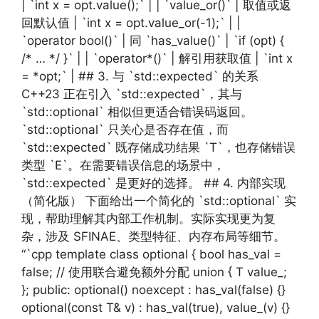
| `int x = opt.value();` | | `value_or()` | 取值或返
回默认值 | `int x = opt.value_or(-1);` | |
`operator bool()` | 同 `has_value()` | `if (opt) {
/* … */ }` | | `operator*()` | 解引用获取值 | `int x
= *opt;` | ## 3. 与 `std::expected` 的关系
C++23 正在引入 `std::expected`，其与
`std::optional` 相似但更适合错误码返回。
`std::optional` 只关心是否存在值，而
`std::expected` 既存储成功结果 `T`，也存储错误
类型 `E`。在需要错误信息的场景中，
`std::expected` 是更好的选择。 ## 4. 内部实现
（简化版） 下面给出一个简化的 `std::optional` 实
现，帮助理解其内部工作机制。实际实现更为复
杂，涉及 SFINAE、类型特征、内存布局等细节。
“`cpp template class optional { bool has_val =
false; // 使用联合避免额外分配 union { T value_;
}; public: optional() noexcept : has_val(false) {}
optional(const T& v) : has_val(true), value_(v) {}