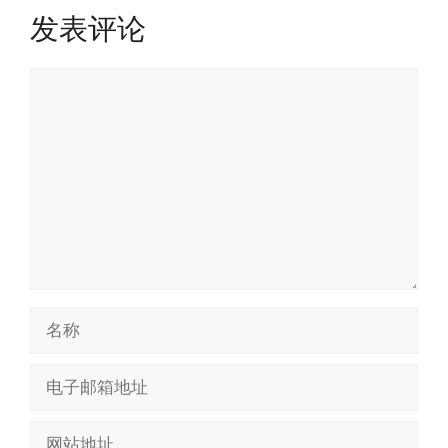
发表评论
评
论
名
称
电
子
邮
网