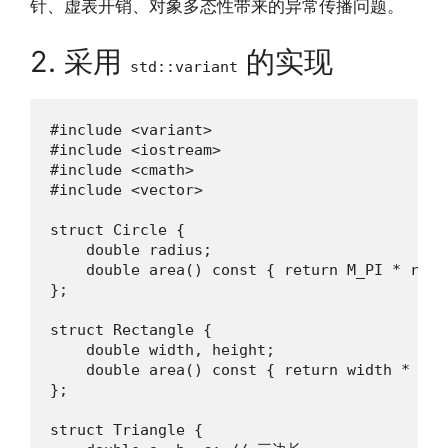
针、虚表开销、对象多态性带来的异常传播问题。
2. 采用
的实现
std::variant
#include <variant>

#include <iostream>

#include <cmath>

#include <vector>

struct Circle {

    double radius;

    double area() const { return M_PI * radi
};

struct Rectangle {

    double width, height;

    double area() const { return width * heig
};

struct Triangle {
