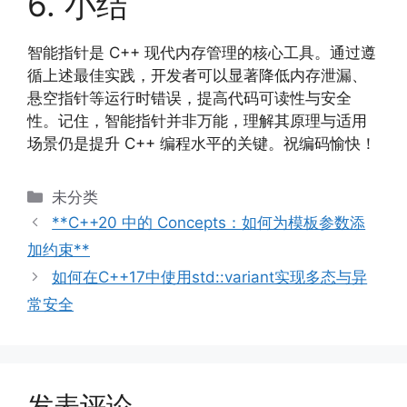
6. 小结
智能指针是 C++ 现代内存管理的核心工具。通过遵
循上述最佳实践，开发者可以显著降低内存泄漏、
悬空指针等运行时错误，提高代码可读性与安全
性。记住，智能指针并非万能，理解其原理与适用
场景仍是提升 C++ 编程水平的关键。祝编码愉快！
分
未分类
类
**C++20 中的 Concepts：如何为模板参数添
加约束**
如何在C++17中使用std::variant实现多态与异
常安全
发表评论