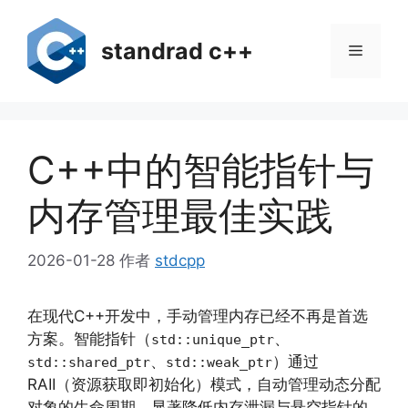
跳
至
standrad c++
菜
内
容
单
C++中的智能指针与
内存管理最佳实践
2026-01-28
作者
stdcpp
在现代C++开发中，手动管理内存已经不再是首选
方案。智能指针（
、
std::unique_ptr
、
）通过
std::shared_ptr
std::weak_ptr
RAII（资源获取即初始化）模式，自动管理动态分配
对象的生命周期，显著降低内存泄漏与悬空指针的