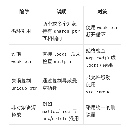
陷阱
说明
对策
两个或多个对象
使用
weak_ptr
循环引用
持有
shared_ptr
断开循环
互相指向
始终检查
过期
直接
后未
lock()
或
expired()
检查
weak_ptr
nullptr
结果
lock()
只允许移动，
失误复制
通过复制导致悬
使用
空指针
unique_ptr
std::move
例如
非对象资源
采用统一的删
/
与
malloc
free
释放
除器
/
混用
new
delete