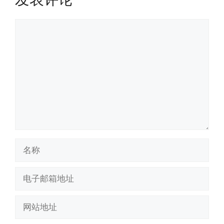
评
论
名
称
电
子
邮
网
箱
站
地