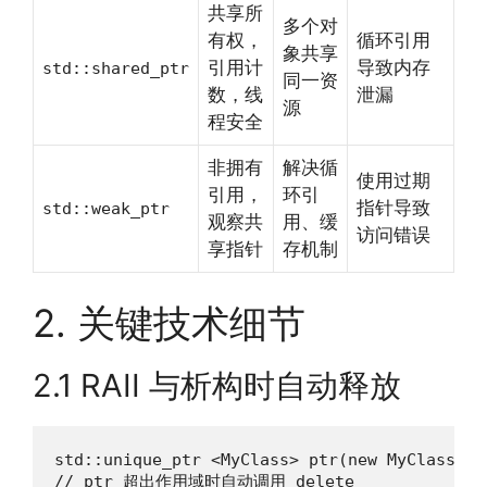
共享所
多个对
有权，
循环引用
象共享
引用计
导致内存
std::shared_ptr
同一资
数，线
泄漏
源
程安全
非拥有
解决循
使用过期
引用，
环引
指针导致
std::weak_ptr
观察共
用、缓
访问错误
享指针
存机制
2. 关键技术细节
2.1 RAII 与析构时自动释放
std::unique_ptr <MyClass> ptr(new MyClass);

// ptr 超出作用域时自动调用 delete