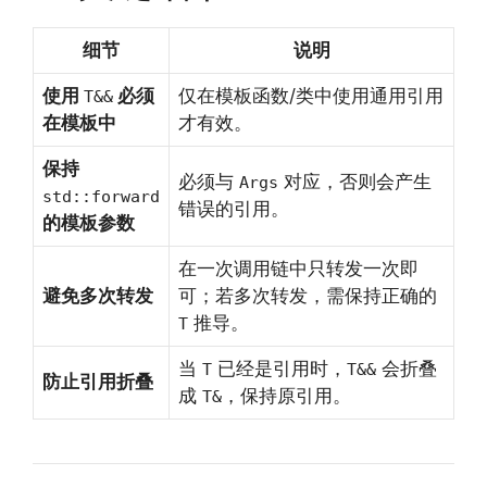
细节
说明
使用
必须
仅在模板函数/类中使用通用引用
T&&
在模板中
才有效。
保持
必须与
对应，否则会产生
Args
std::forward
错误的引用。
的模板参数
在一次调用链中只转发一次即
避免多次转发
可；若多次转发，需保持正确的
推导。
T
当
已经是引用时，
会折叠
T
T&&
防止引用折叠
成
，保持原引用。
T&