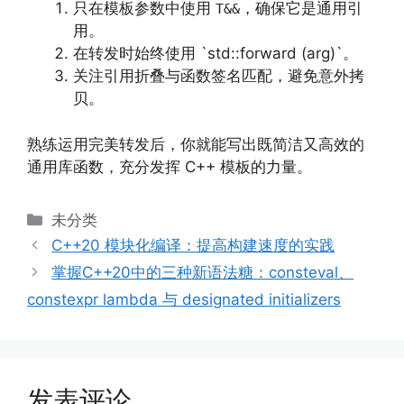
只在模板参数中使用
，确保它是通用引
T&&
用。
在转发时始终使用 `std::forward (arg)`。
关注引用折叠与函数签名匹配，避免意外拷
贝。
熟练运用完美转发后，你就能写出既简洁又高效的
通用库函数，充分发挥 C++ 模板的力量。
分
未分类
类
C++20 模块化编译：提高构建速度的实践
掌握C++20中的三种新语法糖：consteval、
constexpr lambda 与 designated initializers
发表评论