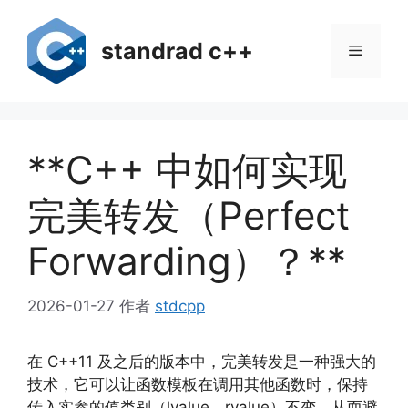
跳
至
standrad c++
菜
内
容
单
**C++ 中如何实现
完美转发（Perfect
Forwarding）？**
2026-01-27
作者
stdcpp
在 C++11 及之后的版本中，完美转发是一种强大的
技术，它可以让函数模板在调用其他函数时，保持
传入实参的值类别（lvalue、rvalue）不变，从而避