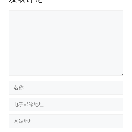
评
论
名
称
电
子
邮
网
箱
站
地