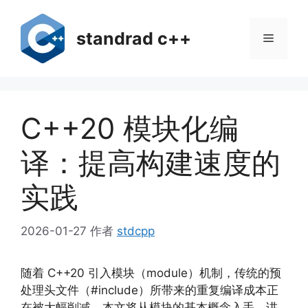
跳
至
standrad c++
菜
内
容
单
C++20 模块化编
译：提高构建速度的
实践
2026-01-27
作者
stdcpp
随着 C++20 引入模块（module）机制，传统的预
处理头文件（#include）所带来的重复编译成本正
在被大幅削减。本文将从模块的基本概念入手，讲