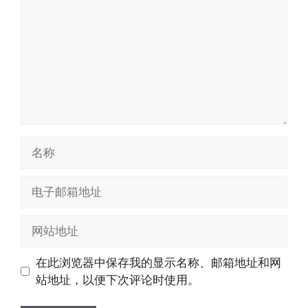
名
称
电
子
邮
网
箱
站
地
地
在此浏览器中保存我的显示名称、邮箱地址和网
址
址
站地址，以便下次评论时使用。