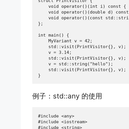
struct PrintVisitor {

    void operator()(int i) const { 
    void operator()(double d) const
    void operator()(const std::stri
};

int main() {

    MyVariant v = 42;

    std::visit(PrintVisitor{}, v);

    v = 3.14;

    std::visit(PrintVisitor{}, v);

    v = std::string("hello");

    std::visit(PrintVisitor{}, v);

}
例子：std::any 的使用
#include <any>

#include <iostream>

#include <string>
