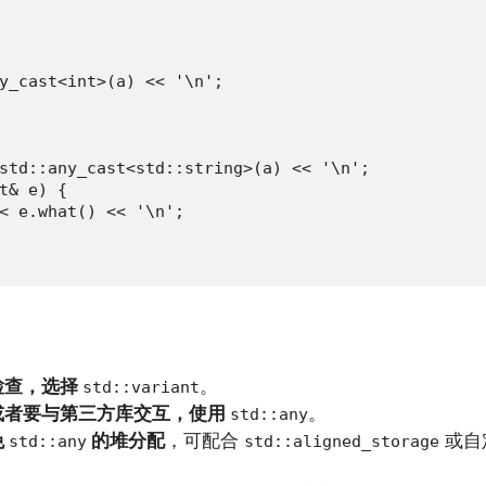
y_cast<int>(a) << '\n';

std::any_cast<std::string>(a) << '\n';

t& e) {

< e.what() << '\n';

检查，选择
。
std::variant
或者要与第三方库交互，使用
。
std::any
免
的堆分配
，可配合
或自
std::any
std::aligned_storage