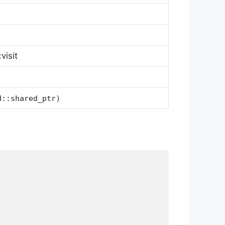
visit
）
d::shared_ptr