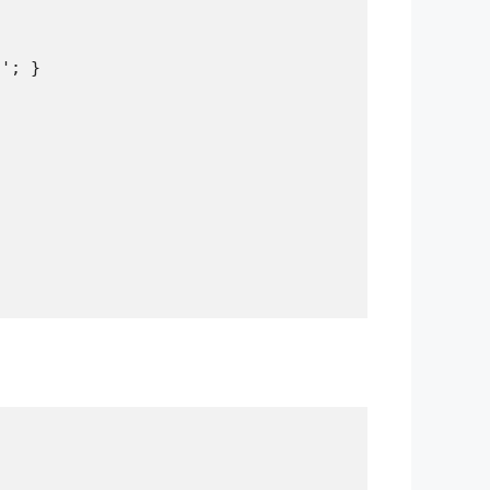
'; }
