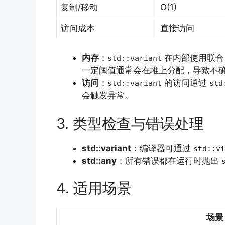
复制/移动
O(1)
访问成本
直接访问
内存
：
在内部使用联合
std::variant
一定阈值通常会在堆上分配，导致不
访问
：
的访问通过
std::variant
std
会触发异常。
3. 类型检查与错误处理
std::variant
：编译器可通过
std::vi
std::any
：所有错误都在运行时抛出
4. 适用场景
场景