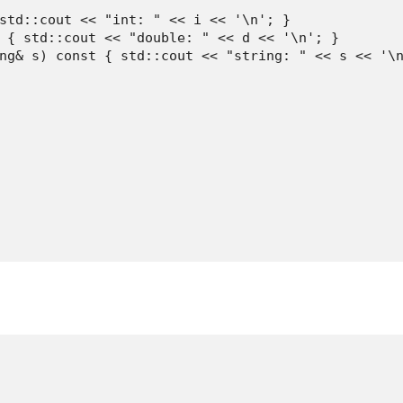
std::cout << "int: " << i << '\n'; }

 { std::cout << "double: " << d << '\n'; }

ng& s) const { std::cout << "string: " << s << '\n