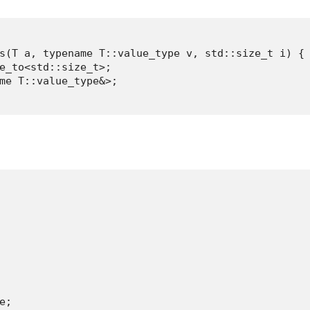
s(T a, typename T::value_type v, std::size_t i) {

e_to<std::size_t>;

me T::value_type&>;

;
