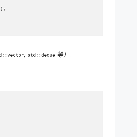
);

,
等）。
d::vector
std::deque