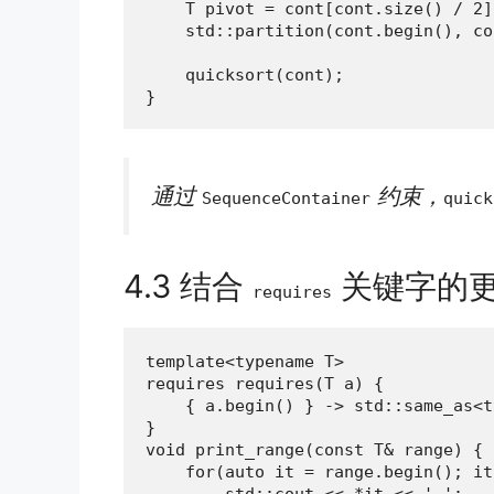
    T pivot = cont[cont.size() / 2];
    std::partition(cont.begin(), co
    quicksort(cont);

}
通过
约束，
SequenceContainer
quick
4.3 结合
关键字的
requires
template<typename T>

requires requires(T a) {

    { a.begin() } -> std::same_as<t
}

void print_range(const T& range) {

    for(auto it = range.begin(); it