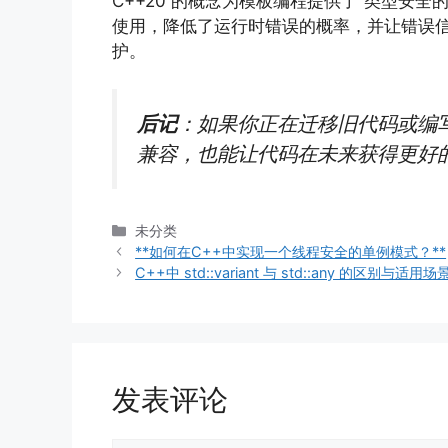
C++20 的概念为模板编程提供了“类型
使用，降低了运行时错误的概率，并让错误信
护。
后记
：如果你正在迁移旧代码或编
兼容，也能让代码在未来获得更好
分
未分类
类
**如何在C++中实现一个线程安全的单例模式？**
C++中 std::variant 与 std::any 的区别与适用场
发表评论