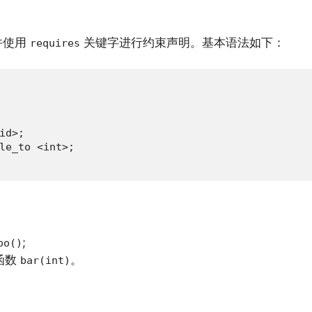
并使用
关键字进行约束声明。基本语法如下：
requires
d>;

le_to <int>;

;
oo()
函数
。
bar(int)