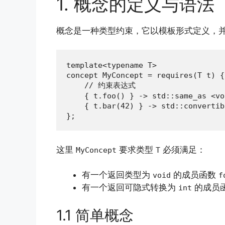
1. 概念的定义与语法
概念是一种类型约束，它以模板形式定义，
template<typename T>

concept MyConcept = requires(T t) {

    // 约束表达式

    { t.foo() } -> std::same_as <voi
    { t.bar(42) } -> std::convertib
};
这里
要求类型
必须满足：
MyConcept
T
有一个返回类型为
的成员函数
void
f
有一个返回可隐式转换为
的成员
int
1.1 简单概念