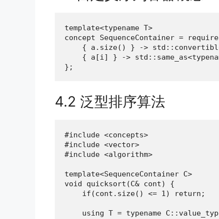
template<typename T>

concept SequenceContainer = require
    { a.size() } -> std::convertibl
    { a[i] } -> std::same_as<typena
};
4.2 泛型排序算法
#include <concepts>

#include <vector>

#include <algorithm>

template<SequenceContainer C>

void quicksort(C& cont) {

    if(cont.size() <= 1) return;

    using T = typename C::value_type