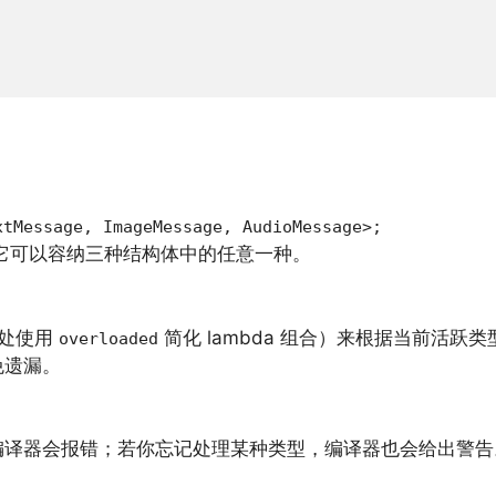
xtMessage, ImageMessage, AudioMessage>;
它可以容纳三种结构体中的任意一种。
处使用
简化 lambda 组合）来根据当前活跃类
overloaded
免遗漏。
编译器会报错；若你忘记处理某种类型，编译器也会给出警
。