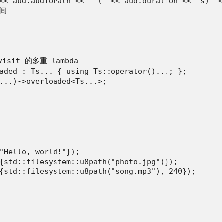
<< aud.audioPath << " (" << aud.duration << "s)" <
间

isit 的多重 lambda

aded : Ts... { using Ts::operator()...; };

...)->overloaded<Ts...>;

"Hello, world!"});

{std::filesystem::u8path("photo.jpg")});

{std::filesystem::u8path("song.mp3"), 240});
