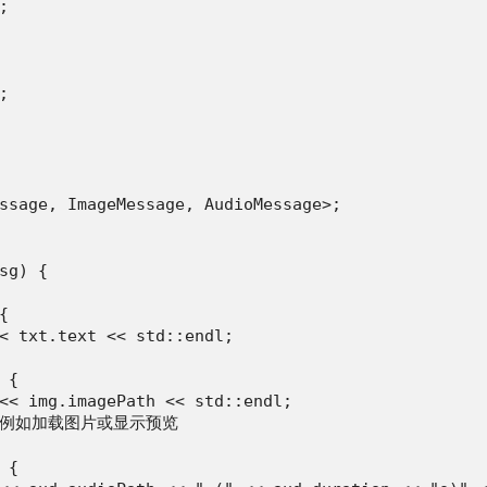




ssage, ImageMessage, AudioMessage>;

sg) {



< txt.text << std::endl;

{

<< img.imagePath << std::endl;

理，例如加载图片或显示预览

{
