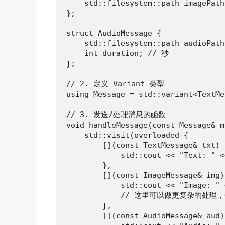
    std::filesystem::path imagePath;
};

struct AudioMessage {

    std::filesystem::path audioPath;
    int duration; // 秒

};

// 2. 定义 Variant 类型

using Message = std::variant<TextMe
// 3. 发送/处理消息的函数

void handleMessage(const Message& m
    std::visit(overloaded {

        [](const TextMessage& txt) {
            std::cout << "Text: " <
        },

        [](const ImageMessage& img) 
            std::cout << "Image: " 
            // 这里可以做更复杂的处
        },

        [](const AudioMessage& aud) 