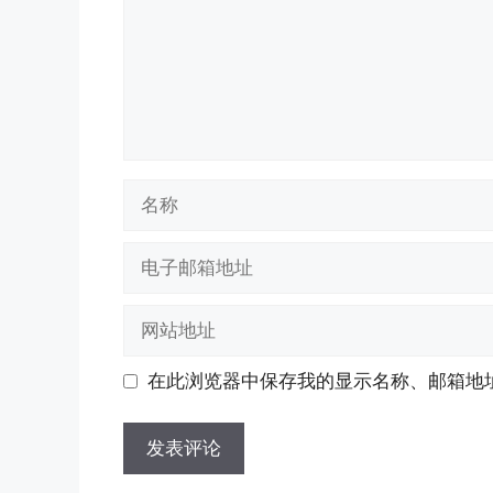
名
称
电
子
邮
网
箱
站
地
地
在此浏览器中保存我的显示名称、邮箱地
址
址