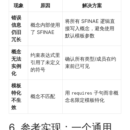
现象
原因
解决方案
错误
将所有 SFINAE 逻辑直
信息
概念内部使用
接写入概念，避免使用
仍旧
了 SFINAE
默认模板参数
冗长
概念
约束表达式里
无法
确认所有类型/成员在约
引用了未定义
实例
束前已可见
的符号
化
模板
特化
用
子句而非概
requires
概念不匹配
不生
念名限定模板特化
效
6. 参考实现：一个通用