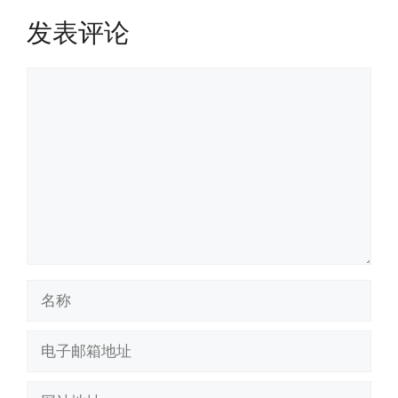
发表评论
评
论
名
称
电
子
邮
网