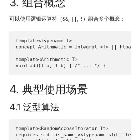
3. 组合概念
可以使用逻辑运算符（
,
,
）组合多个概念：
&&
||
!
template<typename T>

concept Arithmetic = Integral <T> || Floating
template<Arithmetic T>

void add(T a, T b) { /* ... */ }
4. 典型使用场景
4.1 泛型算法
template<RandomAccessIterator It>

requires std::is_same_v<typename std::iterat