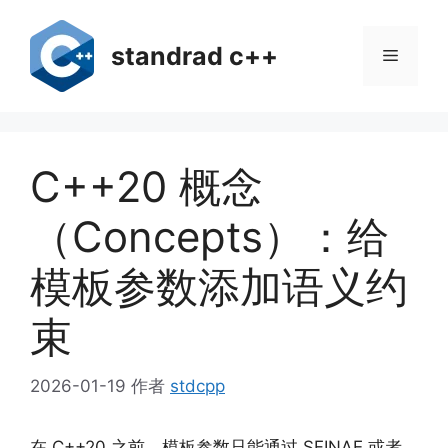
跳
至
standrad c++
菜
内
容
单
C++20 概念
（Concepts）：给
模板参数添加语义约
束
2026-01-19
作者
stdcpp
在 C++20 之前，模板参数只能通过 SFINAE 或者