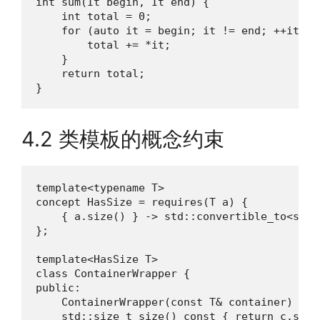
int sum(It begin, It end) {

    int total = 0;

    for (auto it = begin; it != end; ++it) {

        total += *it;

    }

    return total;

}
4.2 类模板的概念约束
template<typename T>

concept HasSize = requires(T a) {

    { a.size() } -> std::convertible_to<std::
};

template<HasSize T>

class ContainerWrapper {

public:

    ContainerWrapper(const T& container) : c
    std::size_t size() const { return c.size(