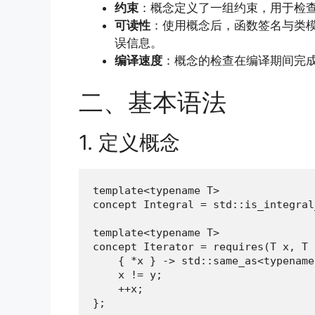
约束
：概念定义了一组约束，用于检
可读性
：使用概念后，函数签名与类模
误信息。
编译速度
：概念的检查在编译期间完
二、基本语法
1. 定义概念
template<typename T>

concept Integral = std::is_integral
template<typename T>

concept Iterator = requires(T x, T y
    { *x } -> std::same_as<typename
    x != y;

    ++x;

};