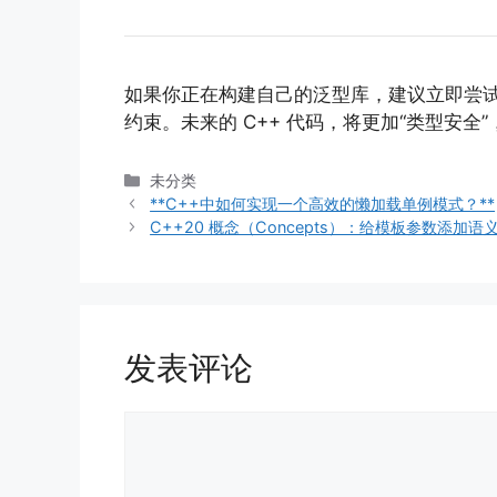
如果你正在构建自己的泛型库，建议立即尝
约束。未来的 C++ 代码，将更加“类型安全
分
未分类
类
**C++中如何实现一个高效的懒加载单例模式？**
C++20 概念（Concepts）：给模板参数添加语
发表评论
评
论