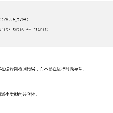
:value_type;

rst) total += *first;

够在编译期检测错误，而不是在运行时抛异常。
制派生类型的兼容性。