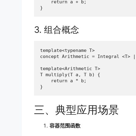
    return a + b;

}
3. 组合概念
template<typename T>

concept Arithmetic = Integral <T> |
template<Arithmetic T>

T multiply(T a, T b) {

    return a * b;

}
三、典型应用场景
容器范围函数