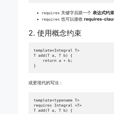
关键字后跟一个
表达式约
requires
也可以接收
requires-clau
requires
2. 使用概念约束
template<Integral T>

T add(T a, T b) {

    return a + b;

}
或更现代的写法：
template<typename T>

requires Integral <T>

T add(T a, T b) {
