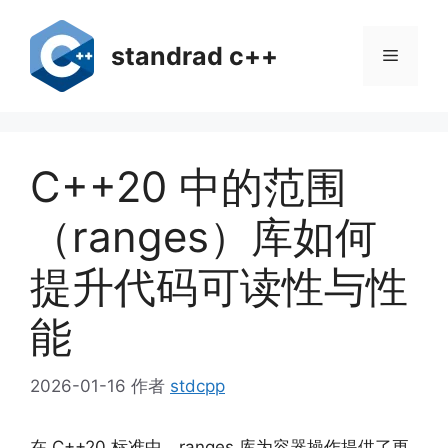
跳
至
standrad c++
菜
内
容
单
C++20 中的范围
（ranges）库如何
提升代码可读性与性
能
2026-01-16
作者
stdcpp
在 C++20 标准中，ranges 库为容器操作提供了更