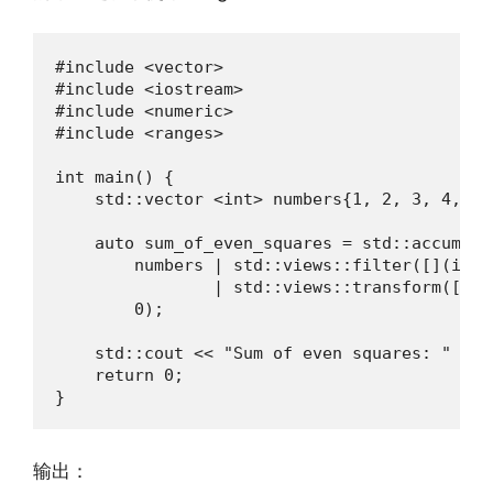
#include <vector>

#include <iostream>

#include <numeric>

#include <ranges>

int main() {

    std::vector <int> numbers{1, 2, 3, 4, 5, 
    auto sum_of_even_squares = std::accumulat
        numbers | std::views::filter([](int 
                | std::views::transform([](i
        0);

    std::cout << "Sum of even squares: " << 
    return 0;

}
输出：