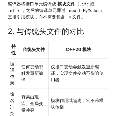
编译器将接口单元编译成
模块文件
（
或
.ifc
），之后的编译单元通过
.mii
import MyModule;
直接引用模块，而不需要包含
文件。
.h
2. 与传统头文件的对比
特
传统头文件
C++20 模块
性
编
任何变动都
仅接口变动会触发重新编
译
触发重新编
译，实现文件变动不影响使
依
译
用者
赖
命
容易出现
名
模块作用域隔离，宏不跨模
宏、全局变
冲
块传播
量冲突
突