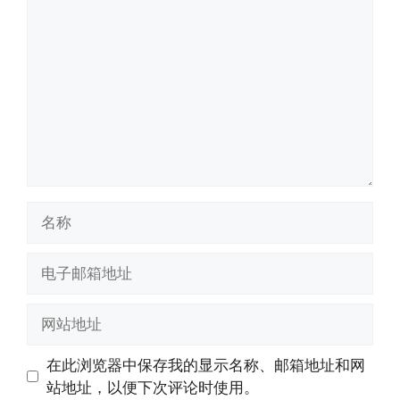
论
名
称
电
子
邮
网
箱
站
地
地
在此浏览器中保存我的显示名称、邮箱地址和网
址
址
站地址，以便下次评论时使用。