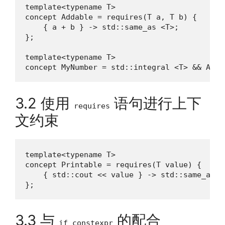
template<typename T>

concept Addable = requires(T a, T b) {

    { a + b } -> std::same_as <T>;

};

template<typename T>

concept MyNumber = std::integral <T> && Adda
3.2 使用
语句进行上下
requires
文约束
template<typename T>

concept Printable = requires(T value) {

    { std::cout << value } -> std::same_as<s
};
3.3 与
的配合
if constexpr