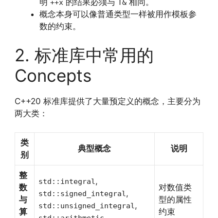
明
的结果必须与
相同。
++x
T&
概念本身可以像普通类型一样被用作模板参
数的约束。
2. 标准库中常用的
Concepts
C++20 标准库提供了大量预定义的概念，主要分为
两大类：
类
典型概念
说明
别
整
,
std::integral
数
对数值类
,
std::signed_integral
与
型的属性
,
std::unsigned_integral
算
约束
std::arithmetic