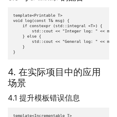
template<Printable T>

void log(const T& msg) {

    if constexpr (std::integral <T>) {

        std::cout << "Integer log: " << msg <
    } else {

        std::cout << "General log: " << msg <
    }

}
4. 在实际项目中的应用
场景
4.1 提升模板错误信息
template<Incrementable T>
