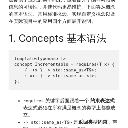
信息的可读性，并使代码更易维护。下面将从概念
的基本语法、常用标准概念、实现自定义概念以及
在实际项目中的应用四个方面展开说明。
1. Concepts 基本语法
template<typename T>

concept Incrementable = requires(T x) {

    { ++x } -> std::same_as<T&>;

    { x++ } -> std::same_as <T>;

};
关键字后面跟着一个
约束表达式
，
requires
表达式必须在所有满足概念的类型上都能成
立。
是
返回类型约束
，声
-> std::same_as<T&>