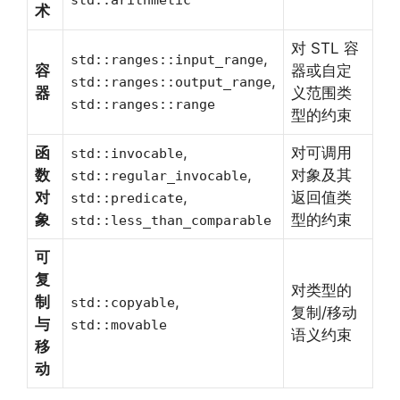
术
对 STL 容
,
std::ranges::input_range
容
器或自定
,
std::ranges::output_range
器
义范围类
std::ranges::range
型的约束
函
,
对可调用
std::invocable
数
,
对象及其
std::regular_invocable
对
,
返回值类
std::predicate
象
型的约束
std::less_than_comparable
可
复
对类型的
制
,
std::copyable
复制/移动
与
std::movable
语义约束
移
动