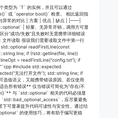
个类型为 `T` 的实例，并且可以通过
()` 或 `operator bool()` 检查。 相比返回指
异常的对比 | 方案 | 优点 | 缺点 | |——|
:optional` | 轻量、无异常开销，调用方可显
些只需区分“成功/失败”且失败时无需携带详细错误
战案例：文件读取 假设我们需要读取文件中第一行
ptional readFirstLine(const
ring line; if (!std::getline(file, line))
t = readFirstLine(“config.txt”); if
 #include std::expected
nexpected(“无法打开文件”); std::string line; if
; } “` 这样既能保留可选值语义，又能携带错误原因。若仅使用
ional` 适合所有错误** 仅当错误可简化为“存在/不
** 与 `std::optional` 相关的代码必须显
d::bad_optional_access`，应尽量避免
错误处理场景下可显著提升代码可读性与安全性。通过结
optional` 的使用技巧，将有助于编写更稳