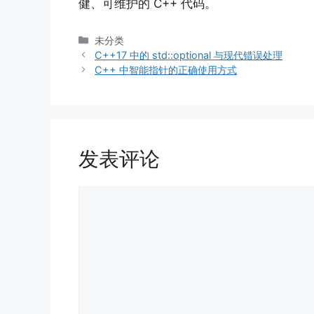
健、可维护的 C++ 代码。
分
未分类
类
C++17 中的 std::optional 与现代错误处理
C++ 中智能指针的正确使用方式
发表评论
评
论