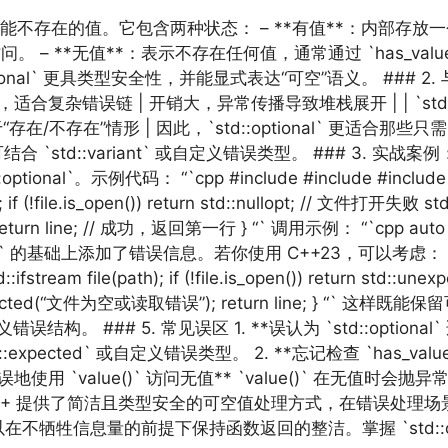
不存在的值。它包含两种状态： – **有值**：内部存放一
_or()` 访问。 – **无值**：表示不存在任何值，通常通过 `has_value
ptional` 更具类型安全性，并能显式表达“可空”语义。 ### 2. 与
适合复杂错误链 | 开销大，异常传播导致堆栈展开 | | `std:
在/不存在”情形 | 因此，`std::optional` 更适合那
std::variant` 或自定义错误类型。 ### 3. 实
。示例代码： “`cpp #include #include #include std::o
; if (!file.is_open()) return std::nullopt; // 文件打开失败 std::st
urn line; // 成功，返回第一行 } “` 调用示例： “`cpp auto lineOp
optional` 的基础上添加了错误信息。若你使用 C++23，可以考虑： “`cpp
d::ifstream file(path); if (!file.is_open()) return std::u
rn std::unexpected(“文件为空或读取错误”); return line
或自定义错误结构。 ### 5. 常见误区 1. **误认为 `std::opt
cted` 或自定义错误类型。 2. **忘记检查 `has_value()`
`value()` 访问无值** `value()` 在无值时会抛异常 `st
ional` 为 C++ 提供了简洁且类型安全的可空值处理方式，在
型，可以在不牺牲信息量的前提下保持函数返回的整洁。掌握 `std::