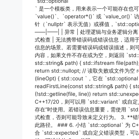
`std::optional
` 是一个模板类，用来表示一个可能存在也可能
`value()`、`operator*()` 或 `value
针（`nullptr` 表示无值）或裸值，`std::o
——|——| | 异常 | 处理逻辑与业务逻辑分离，
式检查 | 无法携带错误码或错误信息，适用于“存
信息的场景。若需要错误码或错误描述，则可结合 `
内容，如果文件不存在或为空，则返回 `std::optional`
std::string& path) { std::ifstream file(path)
return std::nullopt; // 读取失败或文件为空 ret
(lineOpt) { std::cout `，它在 `std::
readFirstLine(const std::string& path) { st
(!std::getline(file, line)) retu
C++17/20，则可以用 `std::variant` 
存在”时使用。若错误信息重要，需使用 `std::expe
式检查，否则可能导致未定义行为。 3. **错误地使用 
此路径。 ### 6. 小结 `std::opt
合 `std::expected` 或自定义错误类