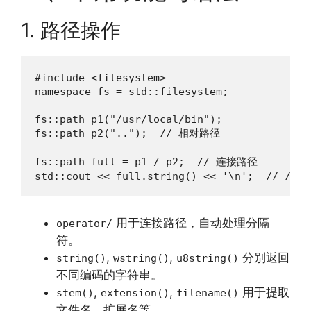
1. 路径操作
#include <filesystem>

namespace fs = std::filesystem;

fs::path p1("/usr/local/bin");

fs::path p2("..");  // 相对路径

fs::path full = p1 / p2;  // 连接路径

std::cout << full.string() << '\n';  // /usr
用于连接路径，自动处理分隔
operator/
符。
,
,
分别返回
string()
wstring()
u8string()
不同编码的字符串。
,
,
用于提取
stem()
extension()
filename()
文件名、扩展名等。