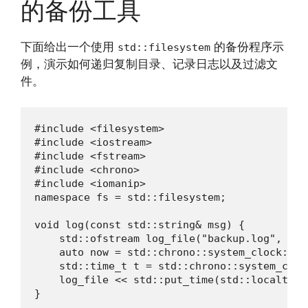
的备份工具
下面给出一个使用
的备份程序示
std::filesystem
例，演示如何递归复制目录、记录日志以及过滤文
件。
#include <filesystem>

#include <iostream>

#include <fstream>

#include <chrono>

#include <iomanip>

namespace fs = std::filesystem;

void log(const std::string& msg) {

    std::ofstream log_file("backup.log", std:
    auto now = std::chrono::system_clock::now
    std::time_t t = std::chrono::system_cloc
    log_file << std::put_time(std::localtime
}
