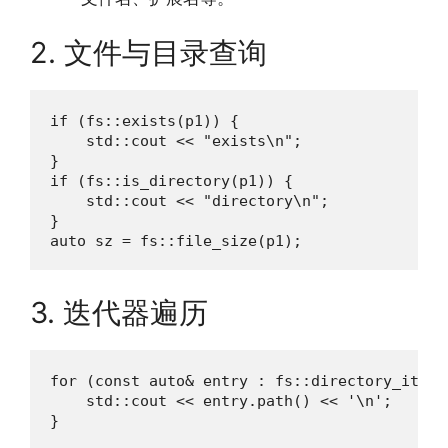
2. 文件与目录查询
if (fs::exists(p1)) {

    std::cout << "exists\n";

}

if (fs::is_directory(p1)) {

    std::cout << "directory\n";

}

auto sz = fs::file_size(p1);
3. 迭代器遍历
for (const auto& entry : fs::directory_iterat
    std::cout << entry.path() << '\n';

}