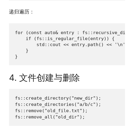
递归遍历：
for (const auto& entry : fs::recursive_direc
    if (fs::is_regular_file(entry)) {

        std::cout << entry.path() << '\n';

    }

}
4. 文件创建与删除
fs::create_directory("new_dir");         
fs::create_directories("a/b/c");         
fs::remove("old_file.txt");               
fs::remove_all("old_dir");              