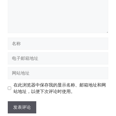
名
称
电
子
邮
网
箱
站
地
地
在此浏览器中保存我的显示名称、邮箱地址和网
址
址
站地址，以便下次评论时使用。