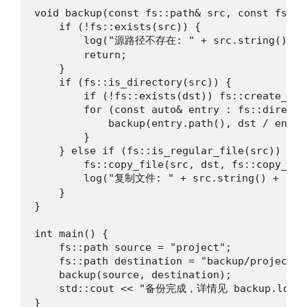
void backup(const fs::path& src, const fs::pa
    if (!fs::exists(src)) {

        log("源路径不存在: " + src.string());

        return;

    }

    if (fs::is_directory(src)) {

        if (!fs::exists(dst)) fs::create_dir
        for (const auto& entry : fs::directo
            backup(entry.path(), dst / entry
        }

    } else if (fs::is_regular_file(src)) {

        fs::copy_file(src, dst, fs::copy_opt
        log("复制文件: " + src.string() + " -> 
    }

}

int main() {

    fs::path source = "project";

    fs::path destination = "backup/project_ba
    backup(source, destination);

    std::cout << "备份完成，详情见 backup.log\n"
}