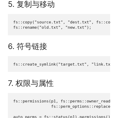
5. 复制与移动
fs::copy("source.txt", "dest.txt", fs::copy_
fs::rename("old.txt", "new.txt");        
6. 符号链接
fs::create_symlink("target.txt", "link.txt")
7. 权限与属性
fs::permissions(p1, fs::perms::owner_read | 
                fs::perm_options::replace);

auto perms = fs::status(p1).permissions();