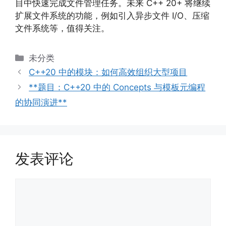
目中快速完成文件管理任务。未来 C++ 20+ 将继续
扩展文件系统的功能，例如引入异步文件 I/O、压缩
文件系统等，值得关注。
分
未分类
类
C++20 中的模块：如何高效组织大型项目
**题目：C++20 中的 Concepts 与模板元编程
的协同演进**
发表评论
评
论