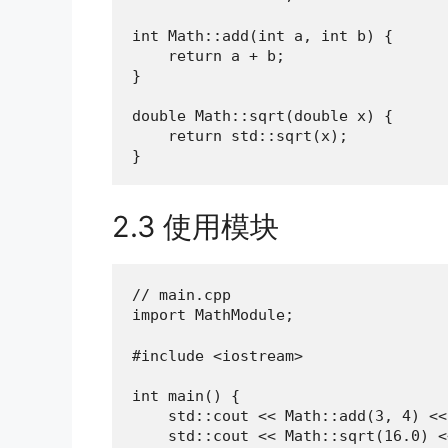
int Math::add(int a, int b) {

    return a + b;

}

double Math::sqrt(double x) {

    return std::sqrt(x);

}
2.3 使用模块
// main.cpp

import MathModule;               
#include <iostream>

int main() {

    std::cout << Math::add(3, 4) <<
    std::cout << Math::sqrt(16.0) <