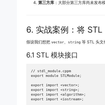
第三方库
：大部分第三方库尚未发布
6. 实战案例：将 ST
假设我们想把
、
等 STL 
vector
string
6.1 STL 模块接口
// stdl_module.cppm

export module STLModule;

export import <vector>;

export import <string>;

export import <algorithm>;

export import <iostream>;