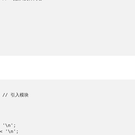
   // 引入模块

 '\n';

< '\n';
