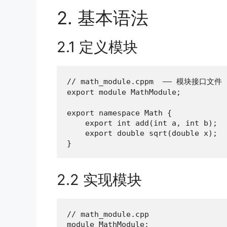
2. 基本语法
2.1 定义模块
// math_module.cppm  —— 模块接口文件

export module MathModule;        
export namespace Math {

    export int add(int a, int b);

    export double sqrt(double x);

}
2.2 实现模块
// math_module.cpp

module MathModule;              