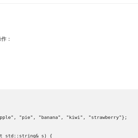
操作：
pple", "pie", "banana", "kiwi", "strawberry"};

t std::string& s) {
