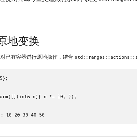
进行原地变换
况下对已有容器进行原地操作，结合
std::ranges::actions::
};

orm([](int& n){ n *= 10; });

: 10 20 30 40 50