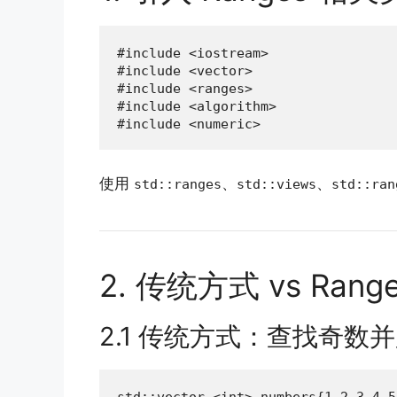
#include <iostream>

#include <vector>

#include <ranges>

#include <algorithm>

#include <numeric>
使用
、
、
std::ranges
std::views
std::ran
2. 传统方式 vs Rang
2.1 传统方式：查找奇数
std::vector <int> numbers{1,2,3,4,5