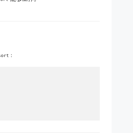
：
sort