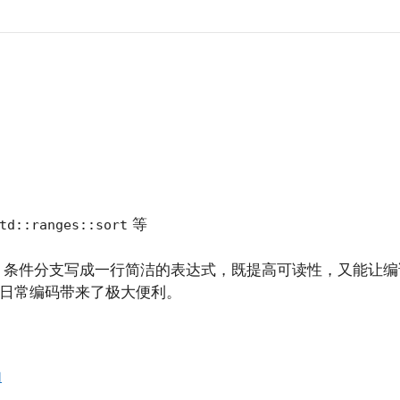
等
td::ranges::sort
件分支写成一行简洁的表达式，既提高可读性，又能让编译器更好
，为日常编码带来了极大便利。
门