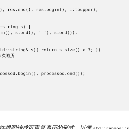
), res.end(), res.begin(), ::toupper);

:string s) {

in(), s.end(), ' '), s.end());

td::string& s){ return s.size() > 3; })

可多次遍历

cessed.begin(), processed.end());

性视图转成可重复遍历的形式，以便
std::ranges::