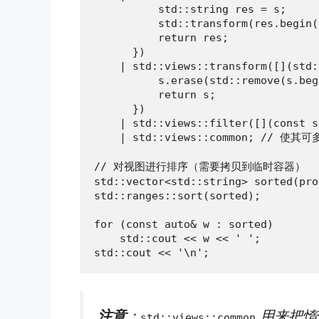
          std::string res = s;

          std::transform(res.begin(
          return res;

      })

    | std::views::transform([](std:
          s.erase(std::remove(s.beg
          return s;

      })

    | std::views::filter([](const s
    | std::views::common; // 使其
// 对视图进行排序（需要拷贝到临时容器）

std::vector<std::string> sorted(pro
std::ranges::sort(sorted);

for (const auto& w : sorted)

    std::cout << w << ' ';

std::cout << '\n';
注意
：
用来把惰
std::views::common