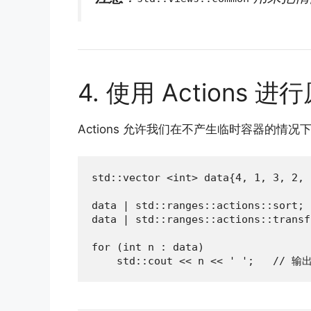
4. 使用 Actions 
Actions 允许我们在不产生临时容器的情
std::vector <int> data{4, 1, 3, 2, 5
data | std::ranges::actions::sort;

data | std::ranges::actions::transf
for (int n : data)

    std::cout << n << ' ';   // 输出