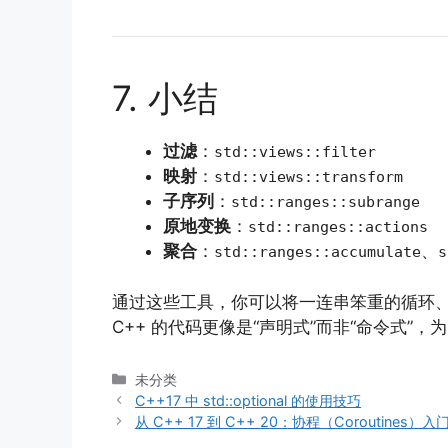
7. 小结
过滤
：
std::views::filter
映射
：
std::views::transform
子序列
：
std::ranges::subrange
原地变换
：
std::ranges::actions
聚合
：
、
std::ranges::accumulate
s
通过这些工具，你可以将一连串笨重的循环、条
C++ 的代码更像是“声明式”而非“命令式”
分
未分类
类
C++17 中 std::optional 的使用技巧
从 C++ 17 到 C++ 20：协程（Coroutines）入