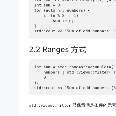
int sum = 0;

for (auto n : numbers) {

    if (n % 2 == 1)

        sum += n;

}

std::cout << "Sum of odd numbers: "
2.2 Ranges 方式
int sum = std::ranges::accumulate(

    numbers | std::views::filter([]
    0

);

std::cout << "Sum of odd numbers (R
只保留满足条件的元素
std::views::filter