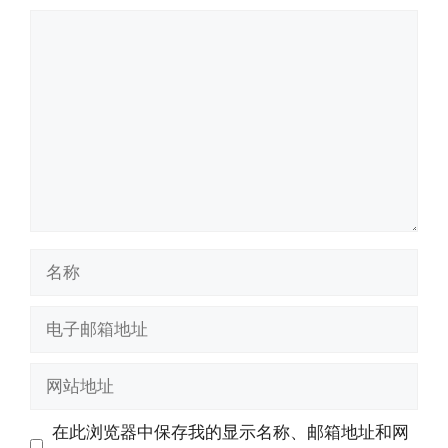
评
论
名
称
电
子
邮
网
箱
站
地
地
在此浏览器中保存我的显示名称、邮箱地址和网
址