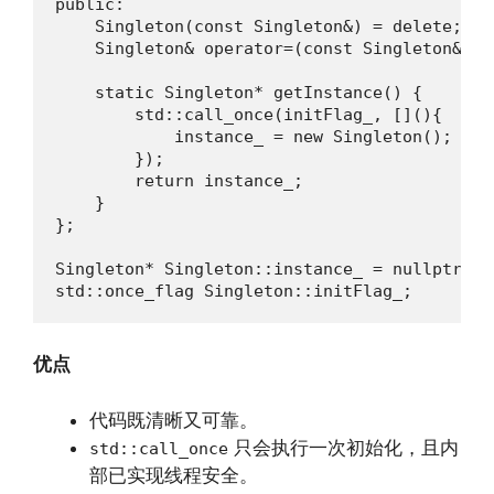
public:

    Singleton(const Singleton&) = delete;

    Singleton& operator=(const Singleton&) = 
    static Singleton* getInstance() {

        std::call_once(initFlag_, [](){

            instance_ = new Singleton();

        });

        return instance_;

    }

};

Singleton* Singleton::instance_ = nullptr;

std::once_flag Singleton::initFlag_;
优点
代码既清晰又可靠。
只会执行一次初始化，且内
std::call_once
部已实现线程安全。