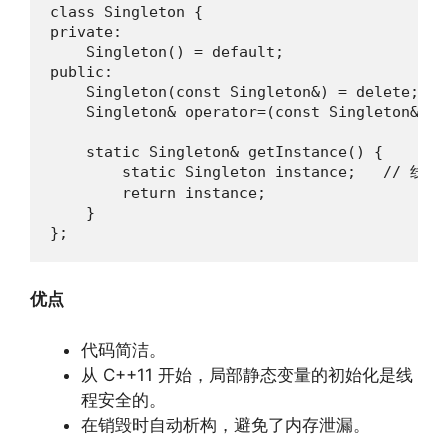
class Singleton {

private:

    Singleton() = default;

public:

    Singleton(const Singleton&) = delete;

    Singleton& operator=(const Singleton&) = 
    static Singleton& getInstance() {

        static Singleton instance;   //
        return instance;

    }

};
优点
代码简洁。
从 C++11 开始，局部静态变量的初始化是线
程安全的。
在销毁时自动析构，避免了内存泄漏。