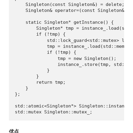
    Singleton(const Singleton&) = delete;

    Singleton& operator=(const Singleton&) = 
    static Singleton* getInstance() {

        Singleton* tmp = instance_.load(std:
        if (!tmp) {                       
            std::lock_guard<std::mutex> lock(
            tmp = instance_.load(std::memory
            if (!tmp) {                   
                tmp = new Singleton();

                instance_.store(tmp, std::me
            }

        }

        return tmp;

    }

};

std::atomic<Singleton*> Singleton::instance_{
std::mutex Singleton::mutex_;
优点