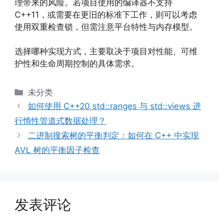
理带来的风险。若项目使用的编译器不支持
C++11，或需要在更旧的标准下工作，则可以考虑
使用双重检查锁，但需注意平台特性与内存模型。
选择哪种实现方式，主要取决于项目对性能、可维
护性和生命周期控制的具体需求。
分
未分类
类
如何使用 C++20 std::ranges 与 std::views 进
行惰性管道式数据处理？
二进制搜索树的平衡判定：如何在 C++ 中实现
AVL 树的平衡因子检查
发表评论