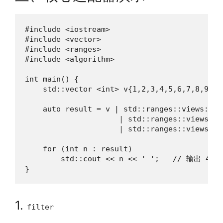
#include <iostream>

#include <vector>

#include <ranges>

#include <algorithm>

int main() {

    std::vector <int> v{1,2,3,4,5,6,7,8,9,10}
    auto result = v | std::ranges::views::fi
                     | std::ranges::views::t
                     | std::ranges::views::ta
    for (int n : result)

        std::cout << n << ' ';   // 输出 4 16
}
1.
filter