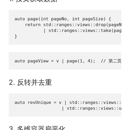
auto page(int pageNo, int pageSize) {

    return std::ranges::views::drop(pageNo * 
           | std::ranges::views::take(pageSiz
}
auto pageView = v | page(1, 4);  // 第二页
2. 反转并去重
auto revUnique = v | std::ranges::views::reve
                  | std::ranges::views::uniq
3. 多维容器扁平化