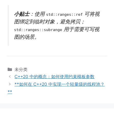
小贴士
：使用
可将视
std::ranges::ref
图绑定到临时对象，避免拷贝；
用于需要可写视
std::ranges::subrange
图的场景。
分
未分类
类
C++20 中的概念：如何使用约束模板参数
**如何在 C++20 中实现一个轻量级的线程池？
**