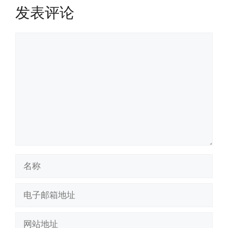
发表评论
评
论
名
称
电
子
邮
网
箱