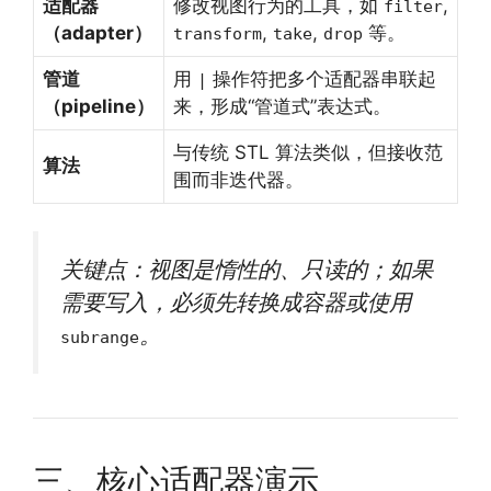
适配器
修改视图行为的工具，如
,
filter
（adapter）
,
,
等。
transform
take
drop
管道
用
操作符把多个适配器串联起
|
（pipeline）
来，形成“管道式”表达式。
与传统 STL 算法类似，但接收范
算法
围而非迭代器。
关键点：视图是惰性的、只读的；如果
需要写入，必须先转换成容器或使用
。
subrange
三、核心适配器演示