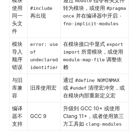
模块
通过
指令将头文件
module
使用
转为模块，或使用
#include
#pragma
同一
再出现
并在编译器中开启
once
-
头文
fno-implicit-modules
件
模块
在模块接口中显式
error: use
export
导入
所需模块，或使用
of
import
顺序
调整依
undeclared
module-map-file
错误
赖
identifier
与旧
通过
#define NOMINMAX
库兼
旧库使用宏
或
清理宏冲突，或
#undef
容
在模块内部重新定义宏
编译
升级到 GCC 10+ 或使用
器不
GCC 9
Clang 11+，或者使用第三
支持
方工具如
clang-modules