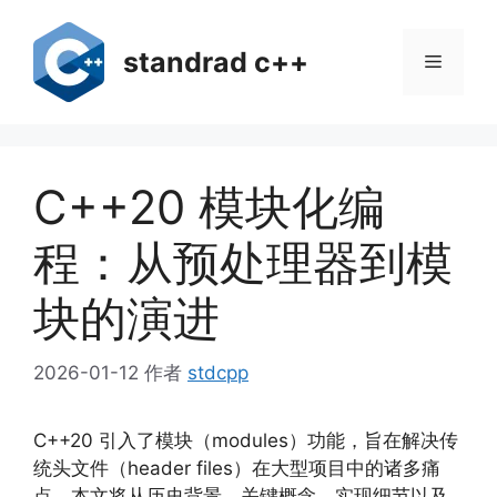
跳
至
standrad c++
菜
内
容
单
C++20 模块化编
程：从预处理器到模
块的演进
2026-01-12
作者
stdcpp
C++20 引入了模块（modules）功能，旨在解决传
统头文件（header files）在大型项目中的诸多痛
点。本文将从历史背景、关键概念、实现细节以及