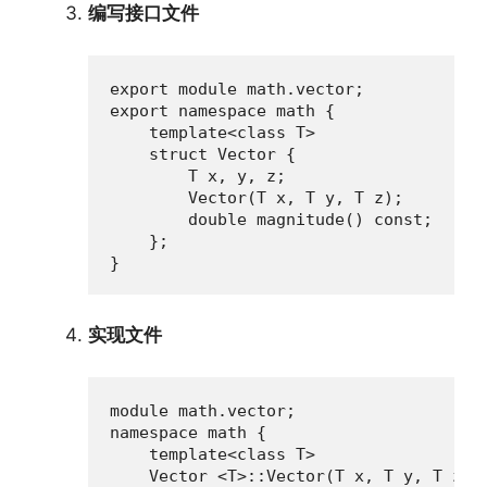
编写接口文件
export module math.vector;

export namespace math {

    template<class T>

    struct Vector {

        T x, y, z;

        Vector(T x, T y, T z);

        double magnitude() const;

    };

}
实现文件
module math.vector;

namespace math {

    template<class T>

    Vector <T>::Vector(T x, T y, T z) :