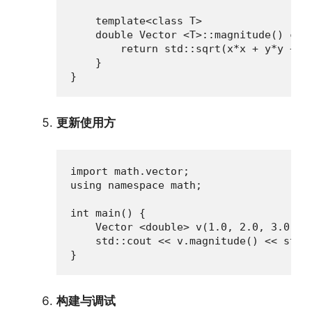
    template<class T>

    double Vector <T>::magnitude() cons
        return std::sqrt(x*x + y*y + z*
    }

}
更新使用方
import math.vector;

using namespace math;

int main() {

    Vector <double> v(1.0, 2.0, 3.0);

    std::cout << v.magnitude() << std::
}
构建与调试