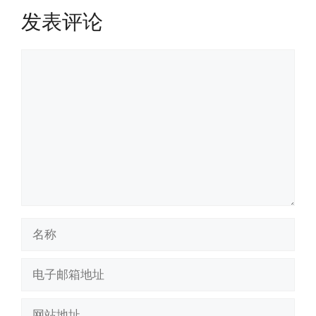
发表评论
评
论
名
称
电
子
邮
网