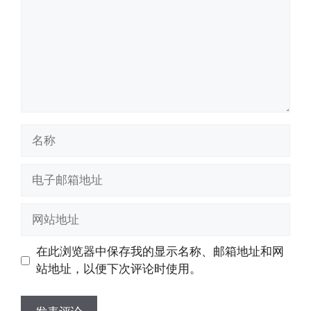
名
称
电
子
邮
网
箱
站
地
地
在此浏览器中保存我的显示名称、邮箱地址和网
址
址
站地址，以便下次评论时使用。