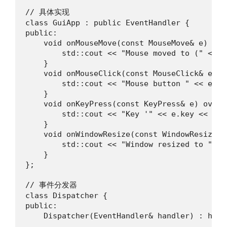
// 具体实现

class GuiApp : public EventHandler {

public:

    void onMouseMove(const MouseMove& e) over
        std::cout << "Mouse moved to (" << e
    }

    void onMouseClick(const MouseClick& e) ov
        std::cout << "Mouse button " << e.bu
    }

    void onKeyPress(const KeyPress& e) overri
        std::cout << "Key '" << e.key << "' p
    }

    void onWindowResize(const WindowResize& 
        std::cout << "Window resized to " <<
    }

};

// 事件分发器

class Dispatcher {

public:

    Dispatcher(EventHandler& handler) : hand