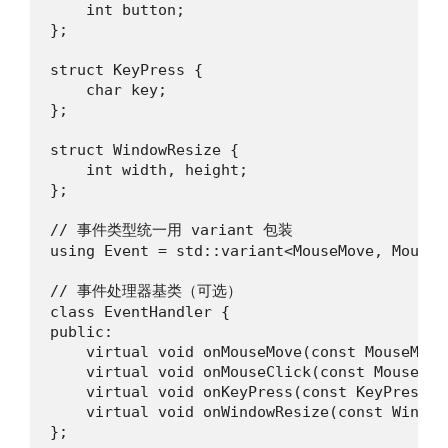
    int button;

};

struct KeyPress {

    char key;

};

struct WindowResize {

    int width, height;

};

// 事件类型统一用 variant 包装

using Event = std::variant<MouseMove, MouseC
// 事件处理器基类（可选）

class EventHandler {

public:

    virtual void onMouseMove(const MouseMove&
    virtual void onMouseClick(const MouseClic
    virtual void onKeyPress(const KeyPress&) 
    virtual void onWindowResize(const WindowR
};
