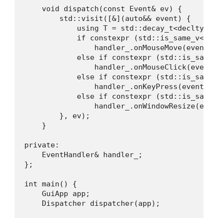
    void dispatch(const Event& ev) {

        std::visit([&](auto&& event) {

            using T = std::decay_t<decltype(e
            if constexpr (std::is_same_v<T, M
                handler_.onMouseMove(event);

            else if constexpr (std::is_same_
                handler_.onMouseClick(event);
            else if constexpr (std::is_same_
                handler_.onKeyPress(event);

            else if constexpr (std::is_same_
                handler_.onWindowResize(event
        }, ev);

    }

private:

    EventHandler& handler_;

};

int main() {

    GuiApp app;

    Dispatcher dispatcher(app);
