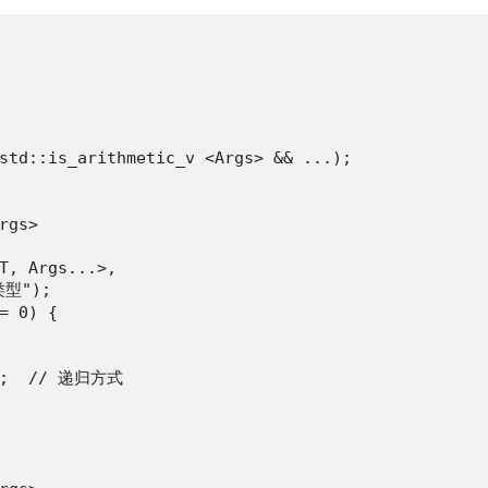
std::is_arithmetic_v <Args> && ...);

gs>

T, Args...>,

型");

= 0) {

.);  // 递归方式
