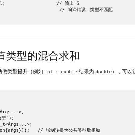
dl;                   // 输出 5

);                       // 编译错误，类型不匹配

数值类型的混合求和
动做类型提升（例如
结果为
），可以
int + double
double
Args...>,

型");

_t<Args...>;

Common{args}));   // 强制转换为公共类型后相加
