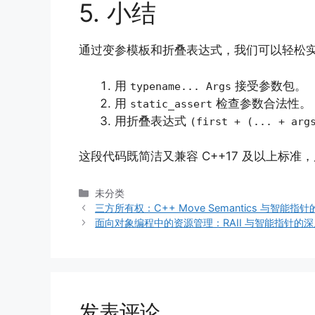
5. 小结
通过变参模板和折叠表达式，我们可以轻松
用
接受参数包。
typename... Args
用
检查参数合法性。
static_assert
用折叠表达式
(first + (... + arg
这段代码既简洁又兼容 C++17 及以上标准
分
未分类
类
三方所有权：C++ Move Semantics 与智能指
面向对象编程中的资源管理：RAII 与智能指针的
发表评论