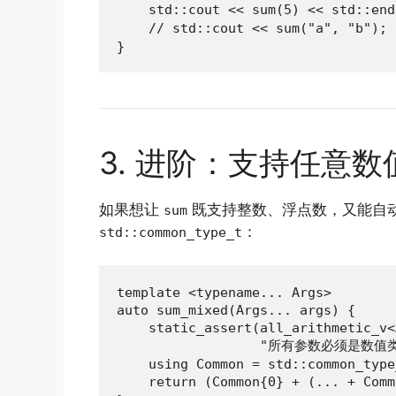
    std::cout << sum(5) << std::en
    // std::cout << sum("a", "b"
}
3. 进阶：支持任意
如果想让
既支持整数、浮点数，又能自
sum
：
std::common_type_t
template <typename... Args>

auto sum_mixed(Args... args) {

    static_assert(all_arithmetic_v<
                  "所有参数必须是数值类
    using Common = std::common_type
    return (Common{0} + (... + 