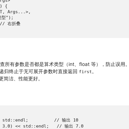
gs>

 {

T, Args...>,

型");

 // 右折叠

所有参数是否都是算术类型（int、float 等），防止误用
14。递归终止于无可展开参数时直接返回
。
first
更简洁、性能更好。
< std::endl;          // 输出 10

, 3.0) << std::endl;   // 输出 7.0
