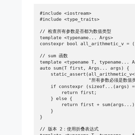
#include <iostream>

#include <type_traits>

// 检查所有参数是否都为数值类型

template <typename... Args>

constexpr bool all_arithmetic_v = (
// sum 函数

template <typename T, typename... Ar
auto sum(T first, Args... args) {

    static_assert(all_arithmetic_v<
                  "所有参数必须是数值类
    if constexpr (sizeof...(args) =
        return first;

    } else {

        return first + sum(args..
    }

}

// 版本 2：使用折叠表达式
