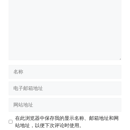
论
名
称
电
子
邮
网
箱
站
地
地
在此浏览器中保存我的显示名称、邮箱地址和网
址
址
站地址，以便下次评论时使用。