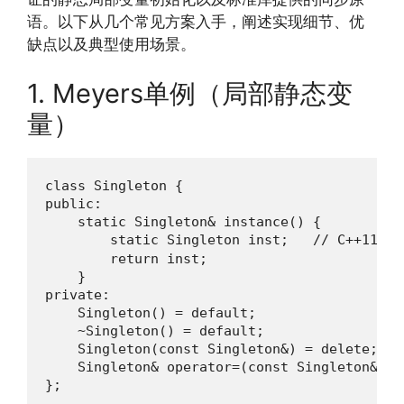
语。以下从几个常见方案入手，阐述实现细节、优
缺点以及典型使用场景。
1. Meyers单例（局部静态变
量）
class Singleton {

public:

    static Singleton& instance() {

        static Singleton inst;   // C++1
        return inst;

    }

private:

    Singleton() = default;

    ~Singleton() = default;

    Singleton(const Singleton&) = delete;

    Singleton& operator=(const Singleton&) = 
};