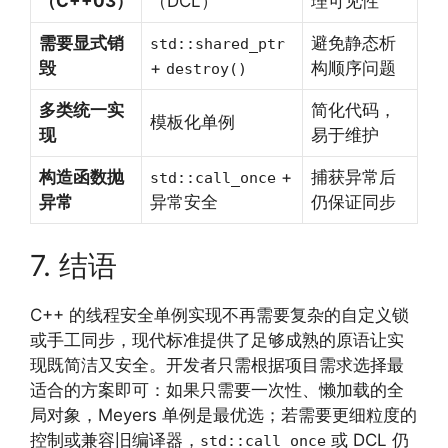
（C++03）
（DCL）
理可见性
需要显式销
避免静态析
std::shared_ptr
毁
+
构顺序问题
destroy()
多类统一实
简化代码，
模板化单例
现
易于维护
构造函数抛
+
捕获异常后
std::call_once
异常
异常安全
仍保证同步
7. 结语
C++ 的线程安全单例实现不再需要复杂的自定义锁
或手工同步，现代标准提供了足够成熟的原语让实
现既简洁又安全。开发者只需根据项目需求选择最
适合的方案即可：如果只需要一次性、懒加载的全
局对象，Meyers 单例是最优选；若需要更细粒度的
控制或兼容旧编译器，
或 DCL 仍
std::call_once