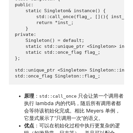
public:

    static Singleton& instance() {

        std::call_once(flag_, [](){ inst_.re
        return *inst_;

    }

private:

    Singleton() = default;

    static std::unique_ptr <Singleton> inst_;
    static std::once_flag flag_;

};

std::unique_ptr <Singleton> Singleton::inst_;
std::once_flag Singleton::flag_;
原理
：
只会让第一个调用者
std::call_once
执行 lambda 内的代码，随后所有调用者都
会等待该初始化完成。相比 Meyers 单例，
它显式展示了“只调用一次”的语义。
优点
：可以在初始化过程中执行更复杂的逻
辑（如抛异常、日志等），并且可以配合