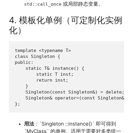
或局部静态变量。
std::call_once
4. 模板化单例（可定制化实例
化）
template <typename T>

class Singleton {

public:

    static T& instance() {

        static T inst;

        return inst;

    }

    Singleton(const Singleton&) = delete;

    Singleton& operator=(const Singleton&) = 
};
用法
：`Singleton ::instance()` 即可得到
`MyClass` 的单例。适用于需要对多类统一