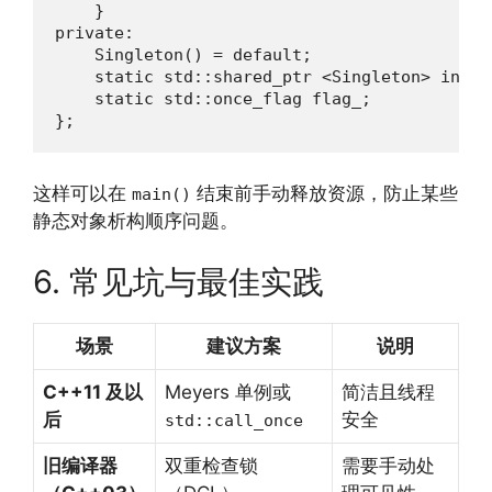
    }

private:

    Singleton() = default;

    static std::shared_ptr <Singleton> inst_;
    static std::once_flag flag_;

};
这样可以在
结束前手动释放资源，防止某些
main()
静态对象析构顺序问题。
6. 常见坑与最佳实践
场景
建议方案
说明
C++11 及以
Meyers 单例或
简洁且线程
后
安全
std::call_once
旧编译器
双重检查锁
需要手动处