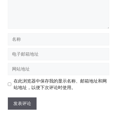
名
称
电
子
邮
网
箱
站
地
地
在此浏览器中保存我的显示名称、邮箱地址和网
址
址
站地址，以便下次评论时使用。