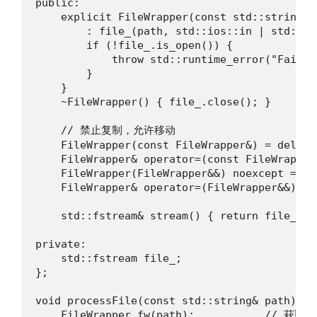
public:

    explicit FileWrapper(const std::string& p
        : file_(path, std::ios::in | std::ios
        if (!file_.is_open()) {

            throw std::runtime_error("Failed
        }

    }

    ~FileWrapper() { file_.close(); }

    // 禁止复制，允许移动

    FileWrapper(const FileWrapper&) = delete;
    FileWrapper& operator=(const FileWrapper&
    FileWrapper(FileWrapper&&) noexcept = def
    FileWrapper& operator=(FileWrapper&&) no
    std::fstream& stream() { return file_; }

private:

    std::fstream file_;

};

void processFile(const std::string& path) {

    FileWrapper fw(path);           // 获取资