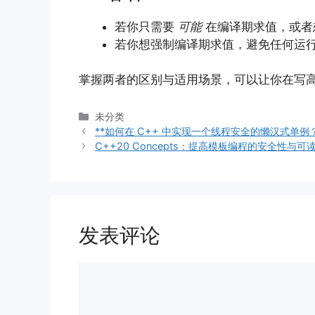
若你只需要
可能
在编译期求值，或者
若你想强制编译期求值，避免任何运
掌握两者的区别与适用场景，可以让你在写高效
分
未分类
类
**如何在 C++ 中实现一个线程安全的懒汉式单例？
C++20 Concepts：提高模板编程的安全性与可
发表评论
评
论