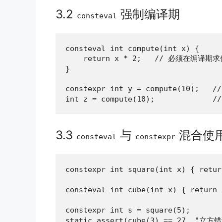
3.2
强制编译期
consteval
consteval int compute(int x) {

    return x * 2;   // 必须在编译期求
}

constexpr int y = compute(10);   /
int z = compute(10);          
3.3
与
混合使
consteval
constexpr
constexpr int square(int x) { re
consteval int cube(int x) { retur
constexpr int s = square(5);     
static_assert(cube(3) == 27, "立