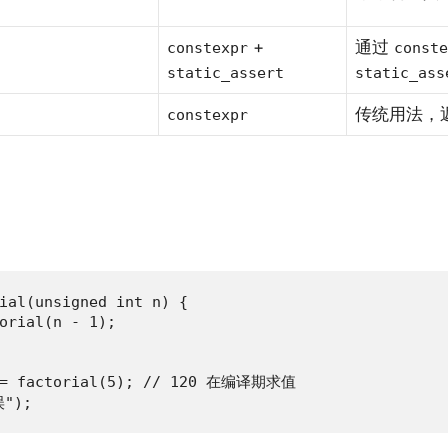
+
通过
constexpr
conste
static_assert
static_ass
传统用法，
constexpr
ial(unsigned int n) {

orial(n - 1);

5 = factorial(5); // 120 在编译期求值

误");