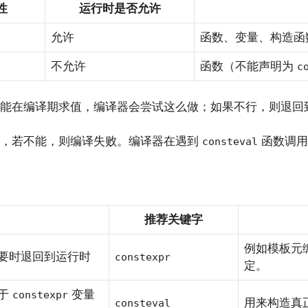
性
运行时是否允许
允许
函数、变量、构造函
不允许
函数（不能声明为
c
能在编译期求值，编译器会尝试这么做；如果不行，则退回
值，若不能，则编译失败。编译器在遇到
函数调用
consteval
推荐关键字
例如模板元
要时退回到运行时
constexpr
定。
用于
变量
constexpr
用来构造真
consteval