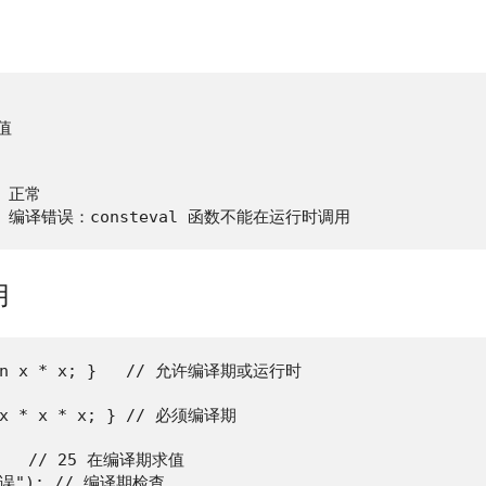
值

/ 正常

   // 编译错误：consteval 函数不能在运行时调用
用
turn x * x; }   // 允许编译期或运行时

n x * x * x; } // 必须编译期

     // 25 在编译期求值

方错误"); // 编译期检查