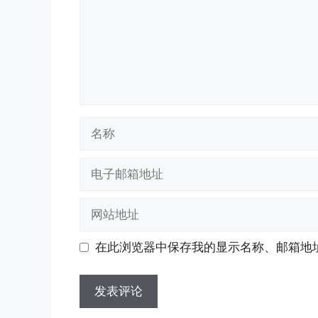
名
称
电
子
邮
网
箱
站
地
地
在此浏览器中保存我的显示名称、邮箱地
址
址