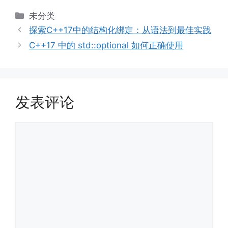
分
未分类
类
探索C++17中的结构化绑定：从语法到最佳实践
C++17 中的 std::optional 如何正确使用
发表评论
评
论