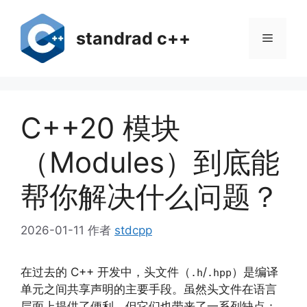
跳
至
standrad c++
菜
内
容
单
C++20 模块
（Modules）到底能
帮你解决什么问题？
2026-01-11
作者
stdcpp
在过去的 C++ 开发中，头文件（
/
）是编译
.h
.hpp
单元之间共享声明的主要手段。虽然头文件在语言
层面上提供了便利，但它们也带来了一系列缺点：