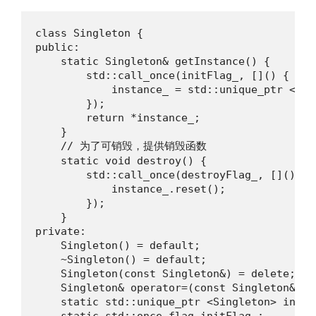
class Singleton {

public:

    static Singleton& getInstance() {

        std::call_once(initFlag_, []() {

            instance_ = std::unique_ptr <Sin
        });

        return *instance_;

    }

    // 为了可销毁，提供销毁函数

    static void destroy() {

        std::call_once(destroyFlag_, []() {

            instance_.reset();

        });

    }

private:

    Singleton() = default;

    ~Singleton() = default;

    Singleton(const Singleton&) = delete;

    Singleton& operator=(const Singleton&) = 
    static std::unique_ptr <Singleton> instan