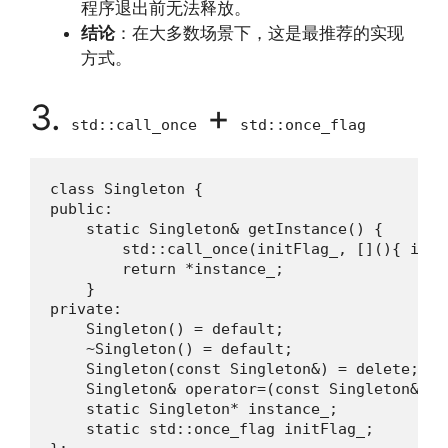
程序退出前无法释放。
结论
：在大多数场景下，这是最推荐的实现
方式。
3.
+
std::call_once
std::once_flag
class Singleton {

public:

    static Singleton& getInstance() {

        std::call_once(initFlag_, [](){ inst
        return *instance_;

    }

private:

    Singleton() = default;

    ~Singleton() = default;

    Singleton(const Singleton&) = delete;

    Singleton& operator=(const Singleton&) = 
    static Singleton* instance_;

    static std::once_flag initFlag_;
