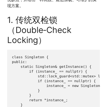
现方案。
1. 传统双检锁
（Double‑Check
Locking）
class Singleton {

public:

    static Singleton& getInstance() {

        if (instance_ == nullptr) {

            std::lock_guard<std::mutex> lock(
            if (instance_ == nullptr) {

                instance_ = new Singleton();

            }

        }

        return *instance_;

    }
