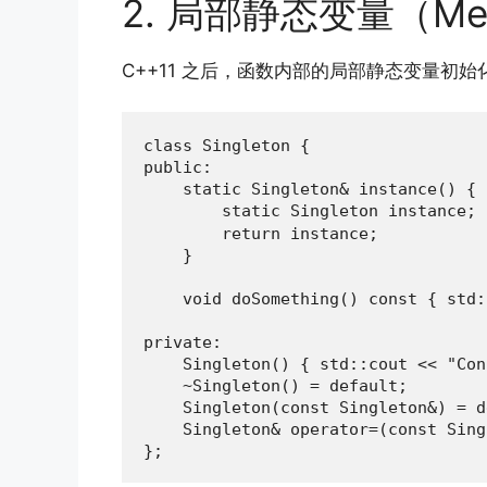
2. 局部静态变量（Meyer
C++11 之后，函数内部的局部静态变量
class Singleton {

public:

    static Singleton& instance() {

        static Singleton instanc
        return instance;

    }

    void doSomething() const { std:
private:

    Singleton() { std::cout << "Con
    ~Singleton() = default;

    Singleton(const Singleton&) = d
    Singleton& operator=(const Sing
};