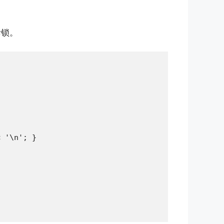
斥锁。
 '\n'; }
