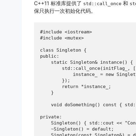
C++11 标准库提供了
和
std::call_once
st
保只执行一次初始化代码。
#include <iostream>

#include <mutex>

class Singleton {

public:

    static Singleton& instance() {

        std::call_once(initFlag_, [
            instance_ = new Singlet
        });

        return *instance_;

    }

    void doSomething() const { std:
private:

    Singleton() { std::cout << "Con
    ~Singleton() = default;

    Singleton(const Singleton&) = d