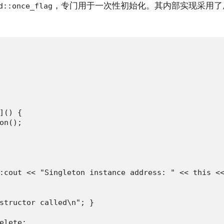
，专门用于一次性初始化。其内部实现采用了
d::once_flag
]() {

on();

:cout << "Singleton instance address: " << this <<
structor called\n"; }

elete;
