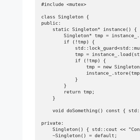
#include <mutex>

class Singleton {

public:

    static Singleton* instance() {

        Singleton* tmp = instance_.
        if (!tmp) {

            std::lock_guard<std::mu
            tmp = instance_.load(st
            if (!tmp) {

                tmp = new Singleton(
                instance_.store(tmp
            }

        }

        return tmp;

    }

    void doSomething() const { std:
private:

    Singleton() { std::cout << "Con
    ~Singleton() = default;
