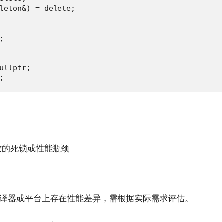
leton&) = delete;



ullptr;

;
致的死锁或性能瓶颈
译器或平台上存在性能差异，需根据实际需求评估。