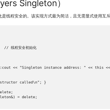
s Singleton）
初始化是线程安全的。该实现方式最为简洁，且无需显式使用互
e;   // 线程安全初始化

:cout << "Singleton instance address: " << this <<
structor called\n"; }

elete;

leton&) = delete;
