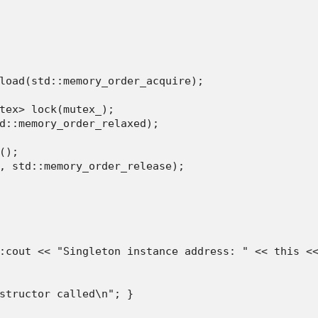
load(std::memory_order_acquire);

tex> lock(mutex_);

d::memory_order_relaxed);

);

, std::memory_order_release);

:cout << "Singleton instance address: " << this <<
structor called\n"; }
