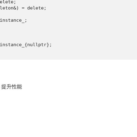
elete;

leton&) = delete;

instance_;

instance_{nullptr};

，提升性能