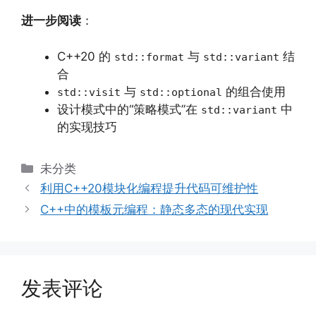
进一步阅读
：
C++20 的
与
结
std::format
std::variant
合
与
的组合使用
std::visit
std::optional
设计模式中的“策略模式”在
中
std::variant
的实现技巧
分
未分类
类
利用C++20模块化编程提升代码可维护性
C++中的模板元编程：静态多态的现代实现
发表评论