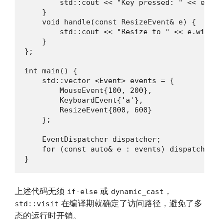
        std::cout << "Key pressed: " << e.key
    }

    void handle(const ResizeEvent& e) {

        std::cout << "Resize to " << e.width
    }

};

int main() {

    std::vector <Event> events = {

        MouseEvent{100, 200},

        KeyboardEvent{'a'},

        ResizeEvent{800, 600}

    };

    EventDispatcher dispatcher;

    for (const auto& e : events) dispatcher.d
}
上述代码无须
或
，
if-else
dynamic_cast
在编译期就确定了访问路径，避免了多
std::visit
态的运行时开销。