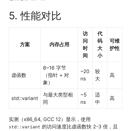
5. 性能对比
访
代
问
码
可维
方案
内存占用
时
大
护性
间
小
8~16 字节
~20
较
虚函数
（指针 + 对
高
ns
大
象）
与最大类型相
~5
适
std::variant
高
同
ns
中
实测（x86_64, GCC 12）显示，使用
的访问速度比虚函数快 2-3 倍，且
std::variant