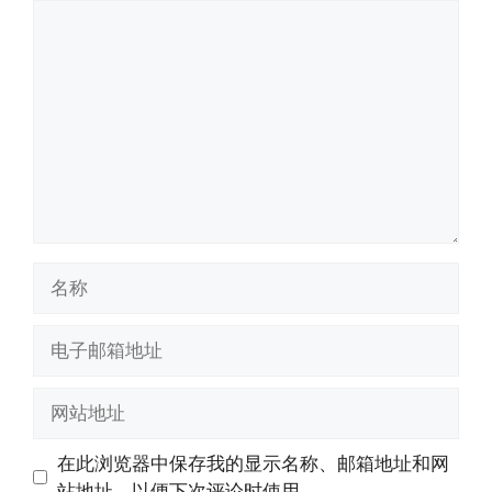
评
论
名
称
电
子
邮
网
箱
站
地
地
在此浏览器中保存我的显示名称、邮箱地址和网
址
址
站地址，以便下次评论时使用。