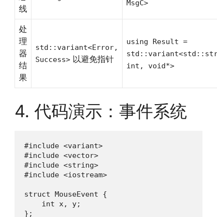
MsgC>
线
处
理
using Result =
std::variant<Error,
器
std::variant<std::st
以避免指针
Success>
结
int, void*>
果
4. 代码演示：事件系统
#include <variant>

#include <vector>

#include <string>

#include <iostream>

struct MouseEvent {

    int x, y;

};
