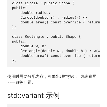
class Circle : public Shape {

public:

    double radius;

    Circle(double r) : radius(r) {}

    double area() const override { return 3.
};

class Rectangle : public Shape {

public:

    double w, h;

    Rectangle(double w_, double h_) : w(w_), 
    double area() const override { return w *
};
使用时需要分配内存，可能出现空指针、虚表布局
不一致等问题。
std::variant 示例