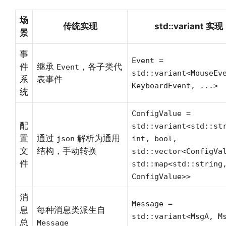
场
传统实现
std::variant 实现
景
事
Event =
件
继承
，各子类代
Event
std::variant<MouseEv
系
表事件
KeyboardEvent, ...>
统
ConfigValue =
配
std::variant<std::st
置
通过
解析为通用
json
int, bool,
文
结构，手动转换
std::vector<ConfigVa
件
std::map<std::string
ConfigValue>>
消
Message =
息
每种消息类派生自
std::variant<MsgA, M
总
Message