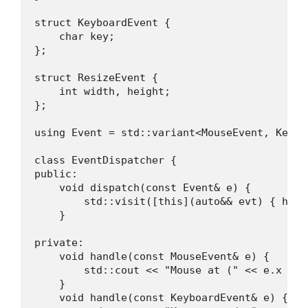
struct KeyboardEvent {

    char key;

};

struct ResizeEvent {

    int width, height;

};

using Event = std::variant<MouseEvent, Keybo
class EventDispatcher {

public:

    void dispatch(const Event& e) {

        std::visit([this](auto&& evt) { hand
    }

private:

    void handle(const MouseEvent& e) {

        std::cout << "Mouse at (" << e.x << 
    }

    void handle(const KeyboardEvent& e) {
