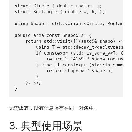
struct Circle { double radius; };

struct Rectangle { double w, h; };

using Shape = std::variant<Circle, Rectangle>
double area(const Shape& s) {

    return std::visit([](auto&& shape) -> dou
        using T = std::decay_t<decltype(shape
        if constexpr (std::is_same_v<T, Circl
            return 3.14159 * shape.radius * 
        } else if constexpr (std::is_same_v<
            return shape.w * shape.h;

        }

    }, s);

}
无需虚表，所有信息保存在同一对象中。
3. 典型使用场景