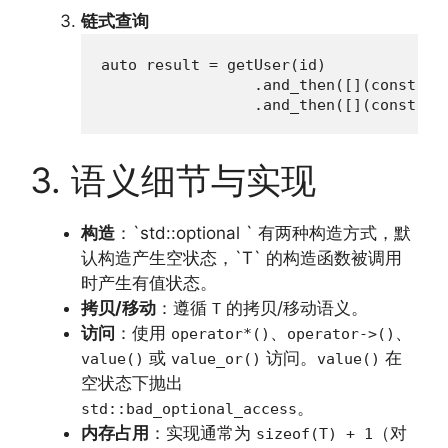
链式查询
auto result = getUser(id)

                 .and_then([](const Use
                 .and_then([](const Pr
3. 语义细节与实现
构造
：`std::optional ` 有两种构造方式，默
认构造产生空状态，`T` 的构造函数被调用
时产生有值状态。
拷贝/移动
：遵循
的拷贝/移动语义。
T
访问
：使用
、
、
operator*()
operator->()
或
访问。
在
value()
value_or()
value()
空状态下抛出
。
std::bad_optional_access
内存占用
：实现通常为
（对
sizeof(T) + 1