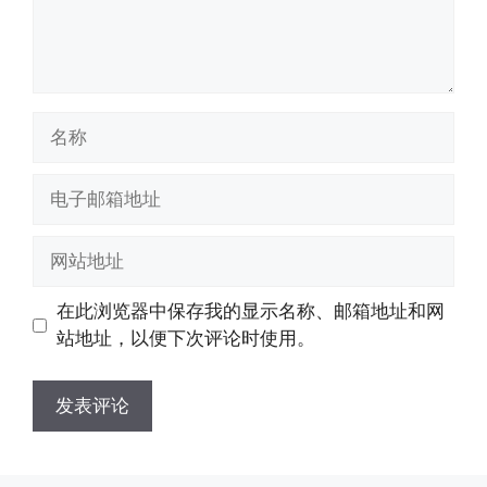
名
称
电
子
邮
网
箱
站
地
地
在此浏览器中保存我的显示名称、邮箱地址和网
址
址
站地址，以便下次评论时使用。