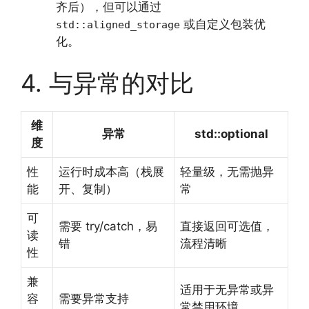
齐后），但可以通过
或自定义包装优
std::aligned_storage
化。
4. 与异常的对比
维
异常
std::optional
度
性
运行时成本高（栈展
轻量级，无需抛异
能
开、复制）
常
可
需要 try/catch，易
直接返回可选值，
读
错
流程清晰
性
兼
适用于无异常或异
容
需要异常支持
常禁用环境