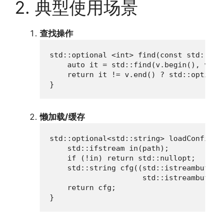
2. 典型使用场景
查找操作
std::optional <int> find(const std::vec
    auto it = std::find(v.begin(), v.en
    return it != v.end() ? std::optiona
}
懒加载/缓存
std::optional<std::string> loadConfig(c
    std::ifstream in(path);

    if (!in) return std::nullopt;

    std::string cfg((std::istreambuf_it
                     std::istreambuf_it
    return cfg;

}