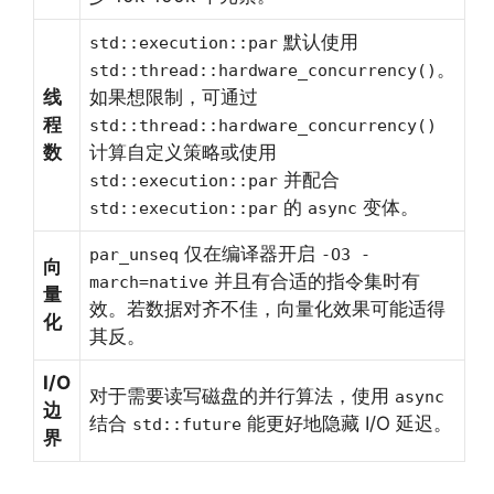
默认使用
std::execution::par
。
std::thread::hardware_concurrency()
线
如果想限制，可通过
程
std::thread::hardware_concurrency()
数
计算自定义策略或使用
并配合
std::execution::par
的
变体。
std::execution::par
async
仅在编译器开启
par_unseq
-O3 -
向
并且有合适的指令集时有
march=native
量
效。若数据对齐不佳，向量化效果可能适得
化
其反。
I/O
对于需要读写磁盘的并行算法，使用
async
边
结合
能更好地隐藏 I/O 延迟。
std::future
界