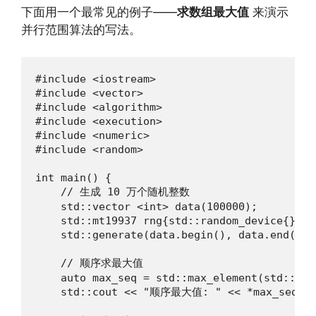
下面用一个最常见的例子——
求数组最大值
来演示
并行范围算法的写法。
#include <iostream>

#include <vector>

#include <algorithm>

#include <execution>

#include <numeric>

#include <random>

int main() {

    // 生成 10 万个随机整数

    std::vector <int> data(100000);

    std::mt19937 rng{std::random_device{}()};
    std::generate(data.begin(), data.end(), 
    // 顺序求最大值

    auto max_seq = std::max_element(std::exe
    std::cout << "顺序最大值: " << *max_seq << 