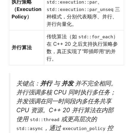
执行策略
、
std::execution::par
（Execution
三
std::execution::par_unseq
Policy）
种模式，分别代表顺序、并行、
并行向量化。
传统算法（如
）
std::for_each
在 C++ 20 之后支持执行策略参
并行算法
数，真正实现了“即插即用”的并
行。
关键点：
并行
与
并发
并不完全相同。
并行强调多核 CPU 同时执行多任务；
并发强调在同一时间段内多任务共享
CPU 资源。C++ 20 并行算法在内部
使用
或更高层次的
std::thread
，通过
控
std::async
execution_policy