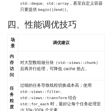
、
，甚至自定义容器
std::deque
std::array
只要提供
/
。
begin()
end()
四、性能调优技巧
场
调优建议
景
内
存
对大型数组做分块（
）
std::views::chunk
访
后再并行处理，可降低 cache 抢占。
问
过细的任务导致线程切换成本高；使用
任
、
std::views::filter
务
结合
std::views::transform
粒
时，最好让每个任务处理至
std::for_each
度
少 10k-100k 个元素。