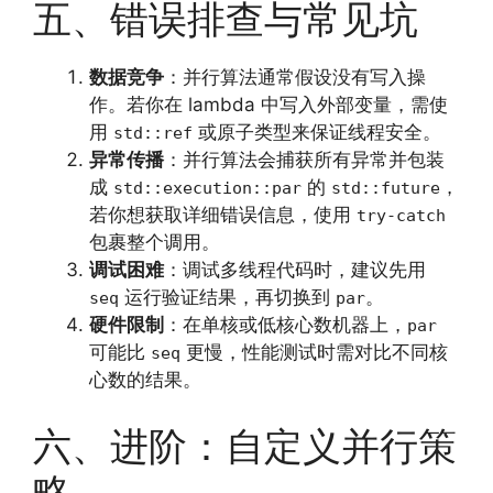
五、错误排查与常见坑
数据竞争
：并行算法通常假设没有写入操
作。若你在 lambda 中写入外部变量，需使
用
或原子类型来保证线程安全。
std::ref
异常传播
：并行算法会捕获所有异常并包装
成
的
，
std::execution::par
std::future
若你想获取详细错误信息，使用
try-catch
包裹整个调用。
调试困难
：调试多线程代码时，建议先用
运行验证结果，再切换到
。
seq
par
硬件限制
：在单核或低核心数机器上，
par
可能比
更慢，性能测试时需对比不同核
seq
心数的结果。
六、进阶：自定义并行策
略