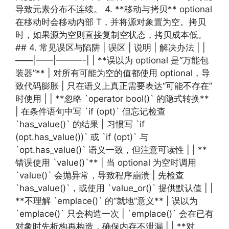
导致元素分布不连续。 4. **移动与拷贝** optional
在移动时会移动内部 T，并将源对象置为空。拷贝
时，如果源为空则直接复制空状态，拷贝成本低。
## 4. 常见误区与陷阱 | 误区 | 说明 | 解决办法 | |
——|——|———-| | **误以为 optional 是“万能包
装器”** | 对所有可能为空的值都使用 optional，导
致代码膨胀 | 只在语义上真正需要表达“可能不存在”
时使用 | | **忽略 `operator bool()` 的隐式转换**
| 在条件语句中写 `if (opt)` 但忘记检查
`has_value()` 的结果 | 习惯写 `if
(opt.has_value())` 或 `if (opt)` 与
`opt.has_value()` 语义一致，但注意可读性 | | **
错误使用 `value()`** | 当 optional 为空时调用
`value()` 会抛异常，导致程序崩溃 | 先检查
`has_value()`，或使用 `value_or()` 提供默认值 | |
**不理解 `emplace()` 的“就地”意义** | 误以为
`emplace()` 只会构造一次 | `emplace()` 会在已有
对象时先析构再构造，确保内存不泄漏 | | **对