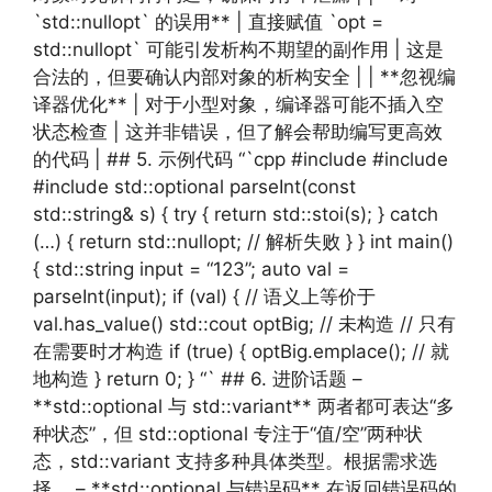
`std::nullopt` 的误用** | 直接赋值 `opt =
std::nullopt` 可能引发析构不期望的副作用 | 这是
合法的，但要确认内部对象的析构安全 | | **忽视编
译器优化** | 对于小型对象，编译器可能不插入空
状态检查 | 这并非错误，但了解会帮助编写更高效
的代码 | ## 5. 示例代码 “`cpp #include #include
#include std::optional parseInt(const
std::string& s) { try { return std::stoi(s); } catch
(…) { return std::nullopt; // 解析失败 } } int main()
{ std::string input = “123”; auto val =
parseInt(input); if (val) { // 语义上等价于
val.has_value() std::cout optBig; // 未构造 // 只有
在需要时才构造 if (true) { optBig.emplace(); // 就
地构造 } return 0; } “` ## 6. 进阶话题 –
**std::optional 与 std::variant** 两者都可表达“多
种状态”，但 std::optional 专注于“值/空”两种状
态，std::variant 支持多种具体类型。根据需求选
择。 – **std::optional 与错误码** 在返回错误码的