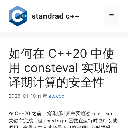
跳
至
standrad c++
菜
内
容
单
如何在 C++20 中使
用 consteval 实现编
译期计算的安全性
2026-01-10
作者
stdcpp
在 C++20 之前，编译期计算主要通过
constexpr
关键字完成，但
函数在运行时也可以被
constexpr
调用，这导致在某些场景下可能出现运行时错误。