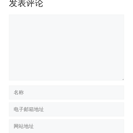
发表评论
评
论
名
称
电
子
邮
网
箱
站