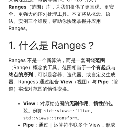
Ranges
（范围）库，为我们提供了更直观、更安
全、更强大的序列处理工具。本文将从概念、语
法、实例三个维度，帮助你快速掌握并应用
Ranges。
1. 什么是 Ranges？
Ranges 不是一个新算法，而是一套围绕
范围
（Range）概念的工具。范围相当于
一个有起点与
终点的序列
，可以是容器、迭代器、或自定义生成
器。Rangess 通过组合
View
（视图）与
Pipe
（管
道）实现对范围的惰性变换。
View
：对原始范围的
无副作用
、
惰性
的包
装。例如
、
std::views::filter
。
std::views::transform
Pipe
：通过
运算符串联多个 View，形成
|