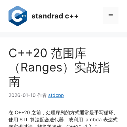
跳
至
standrad c++
菜
内
容
单
C++20 范围库
（Ranges）实战指
南
2026-01-10
作者
stdcpp
在 C++20 之前，处理序列的方式通常是手写循环、
使用 STL 算法配合迭代器、或利用 lambda 表达式
来实现过滤、转换等操作。C++20 引入了