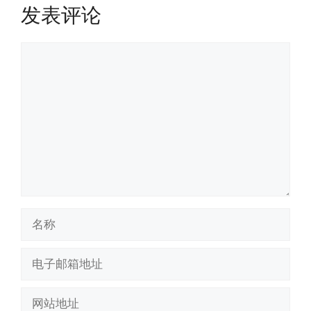
发表评论
评
论
名
称
电
子
邮
网
箱