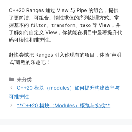
C++20 Ranges 通过 View 与 Pipe 的组合，提供
了更简洁、可组合、惰性求值的序列处理方式。掌
握基本的
、
、
等 View，并
filter
transform
take
了解如何自定义 View，你就能在项目中显著提升代
码可读性和维护性。
赶快尝试把 Ranges 引入你现有的项目，体验“声明
式”编程的乐趣吧！
分
未分类
类
C++20 模块（modules）如何提升构建效率与
可维护性
**C++20 模块（Modules）概览与实战**