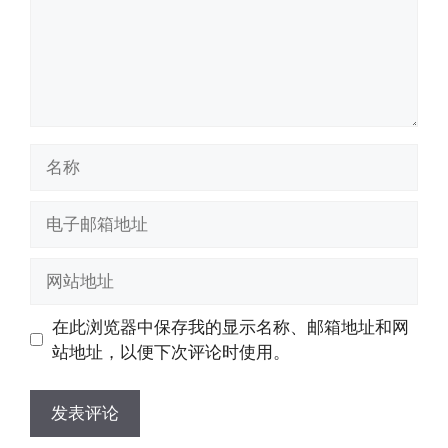
名
称
电
子
邮
网
箱
站
地
地
在此浏览器中保存我的显示名称、邮箱地址和网
址
址
站地址，以便下次评论时使用。