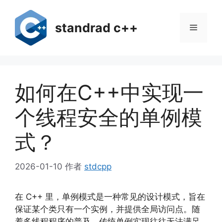
跳
至
standrad c++
菜
内
容
单
如何在C++中实现一
个线程安全的单例模
式？
2026-01-10
作者
stdcpp
在 C++ 里，单例模式是一种常见的设计模式，旨在
保证某个类只有一个实例，并提供全局访问点。随
着多线程程序的普及，传统单例实现往往无法满足