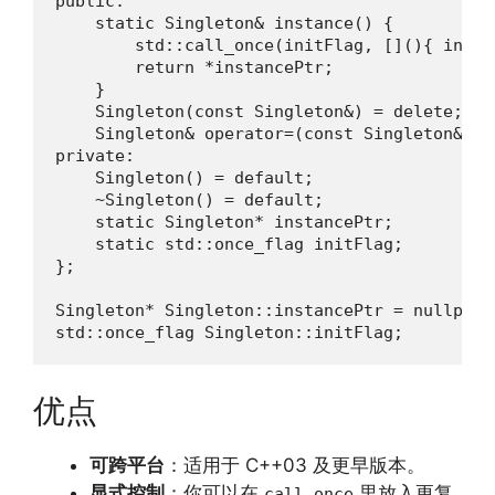
public:

    static Singleton& instance() {

        std::call_once(initFlag, [](){ insta
        return *instancePtr;

    }

    Singleton(const Singleton&) = delete;

    Singleton& operator=(const Singleton&) = 
private:

    Singleton() = default;

    ~Singleton() = default;

    static Singleton* instancePtr;

    static std::once_flag initFlag;

};

Singleton* Singleton::instancePtr = nullptr;

std::once_flag Singleton::initFlag;
优点
可跨平台
：适用于 C++03 及更早版本。
显式控制
：你可以在
里放入更复
call_once