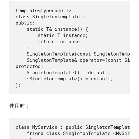
template<typename T>

class SingletonTemplate {

public:

    static T& instance() {

        static T instance;

        return instance;

    }

    SingletonTemplate(const SingletonTemplat
    SingletonTemplate& operator=(const Singl
protected:

    SingletonTemplate() = default;

    ~SingletonTemplate() = default;

};
使用时：
class MyService : public SingletonTemplate <M
    friend class SingletonTemplate <MyService