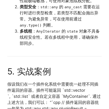
性能极端敏感，可使用对象池或栈分配。
类型安全
：
的
需要在运
std::any
any_cast
行时进行类型检查，若类型不匹配会抛出异
常。为避免异常，可在使用前通过
判断。
any.type()
多线程
：
的
对象不具备
AnyIterator
state
线程安全性。若在多线程中使用，请确保外
部同步。
5. 实战案例
假设我们在一个插件化系统中需要统一处理不同插
件返回的容器。插件可能返回 `std::vector
`, `std::list` 或者自定义容器 `MyContainer`. 通过
上述方法，我们可以： “`cpp // 插件返回的容器统
一包装为 std::any std::any pluginResult =