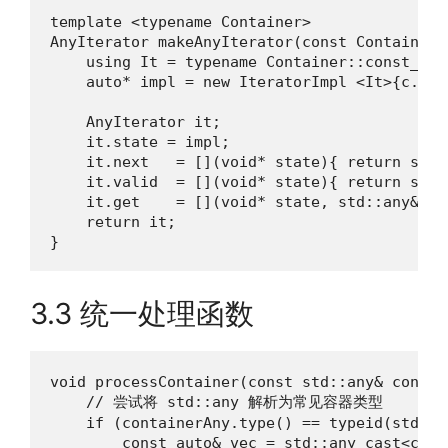
template <typename Container>

AnyIterator makeAnyIterator(const Container& 
    using It = typename Container::const_iter
    auto* impl = new IteratorImpl <It>{c.cbe
    AnyIterator it;

    it.state = impl;

    it.next   = [](void* state){ return stat
    it.valid  = [](void* state){ return stat
    it.get    = [](void* state, std::any& ou
    return it;

}
3.3 统一处理函数
void processContainer(const std::any& contain
    // 尝试将 std::any 解析为常见容器类型

    if (containerAny.type() == typeid(std::v
        const auto& vec = std::any_cast<cons