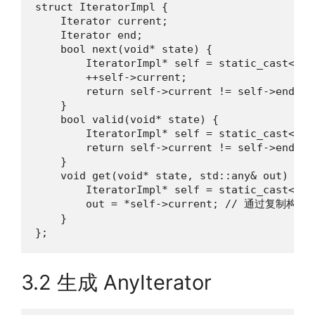
struct IteratorImpl {

    Iterator current;

    Iterator end;

    bool next(void* state) {

        IteratorImpl* self = static_cast<Ite
        ++self->current;

        return self->current != self->end;

    }

    bool valid(void* state) {

        IteratorImpl* self = static_cast<Ite
        return self->current != self->end;

    }

    void get(void* state, std::any& out) {

        IteratorImpl* self = static_cast<Ite
        out = *self->current; // 通过复制构造
    }

};
3.2 生成 AnyIterator