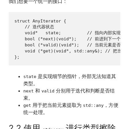
我们想要一个统一的接口：
struct AnyIterator {

    // 迭代器状态

    void*   state;          // 指向内部实现对象
    bool (*next)(void*);    // 前进到下一个元素
    bool (*valid)(void*);   // 当前元素是否有效
    void (*get)(void*, std::any&); // 把当前
};
是实现细节的指针，外部无法知道其
state
类型。
和
分别用于迭代和判断是否结
next
valid
束。
用于把当前元素提取为
，方便
get
std::any
统一处理。
2.2 使用
进行类型擦除