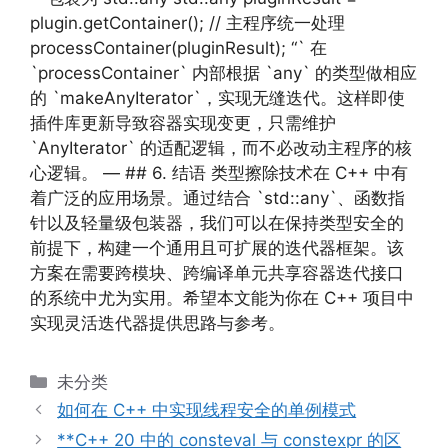
plugin.getContainer(); // 主程序统一处理
processContainer(pluginResult); “` 在
`processContainer` 内部根据 `any` 的类型做相应
的 `makeAnyIterator`，实现无缝迭代。这样即使
插件库更新导致容器实现变更，只需维护
`AnyIterator` 的适配逻辑，而不必改动主程序的核
心逻辑。 — ## 6. 结语 类型擦除技术在 C++ 中有
着广泛的应用场景。通过结合 `std::any`、函数指
针以及轻量级包装器，我们可以在保持类型安全的
前提下，构建一个通用且可扩展的迭代器框架。该
方案在需要跨模块、跨编译单元共享容器迭代接口
的系统中尤为实用。希望本文能为你在 C++ 项目中
实现灵活迭代器提供思路与参考。
分
未分类
类
如何在 C++ 中实现线程安全的单例模式
**C++ 20 中的 consteval 与 constexpr 的区