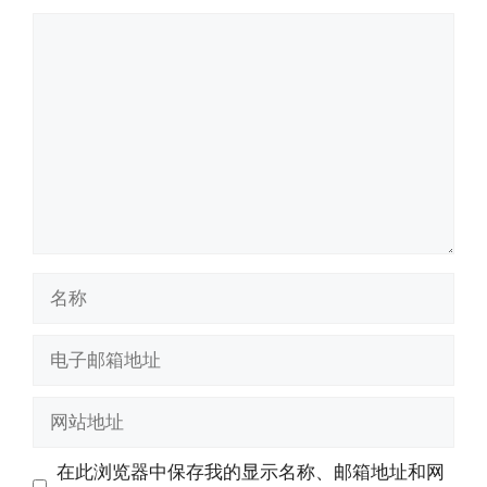
评
论
名
称
电
子
邮
网
箱
站
地
地
在此浏览器中保存我的显示名称、邮箱地址和网
址