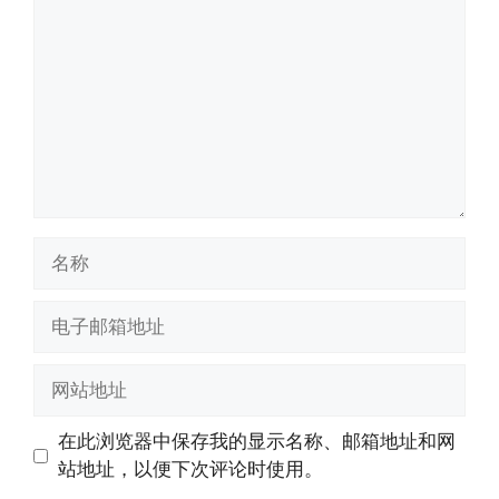
论
名
称
电
子
邮
网
箱
站
地
地
在此浏览器中保存我的显示名称、邮箱地址和网
址
址
站地址，以便下次评论时使用。