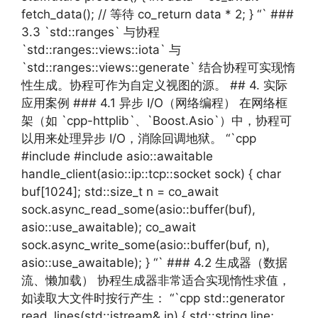
fetch_data(); // 等待 co_return data * 2; } “` ###
3.3 `std::ranges` 与协程
`std::ranges::views::iota` 与
`std::ranges::views::generate` 结合协程可实现惰
性生成。协程可作为自定义视图的源。 ## 4. 实际
应用案例 ### 4.1 异步 I/O（网络编程） 在网络框
架（如 `cpp-httplib`、`Boost.Asio`）中，协程可
以用来处理异步 I/O，消除回调地狱。 “`cpp
#include #include asio::awaitable
handle_client(asio::ip::tcp::socket sock) { char
buf[1024]; std::size_t n = co_await
sock.async_read_some(asio::buffer(buf),
asio::use_awaitable); co_await
sock.async_write_some(asio::buffer(buf, n),
asio::use_awaitable); } “` ### 4.2 生成器（数据
流、懒加载） 协程生成器非常适合实现惰性求值，
如读取大文件时按行产生： “`cpp std::generator
read_lines(std::istream& in) { std::string line;