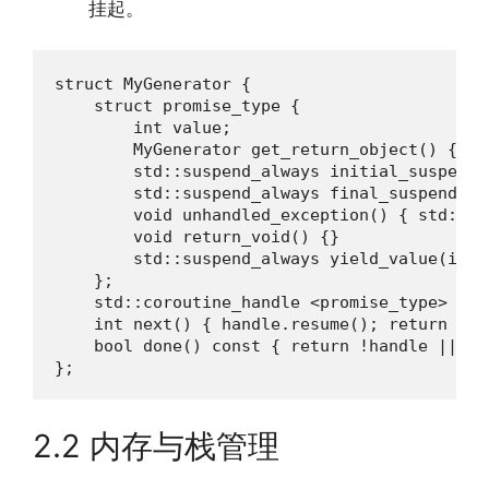
挂起。
struct MyGenerator {

    struct promise_type {

        int value;

        MyGenerator get_return_object() { re
        std::suspend_always initial_suspend(
        std::suspend_always final_suspend() 
        void unhandled_exception() { std::re
        void return_void() {}

        std::suspend_always yield_value(int 
    };

    std::coroutine_handle <promise_type> hand
    int next() { handle.resume(); return han
    bool done() const { return !handle || ha
};
2.2 内存与栈管理