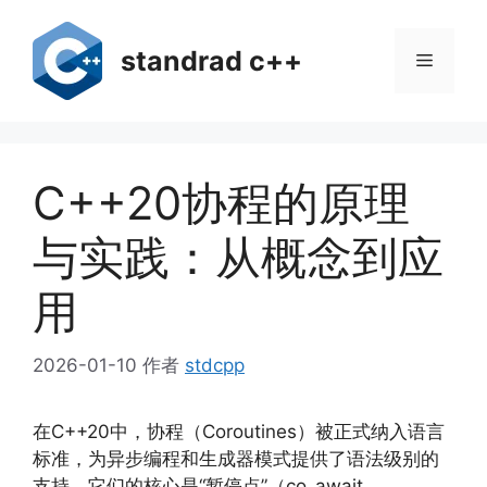
跳
至
standrad c++
菜
内
容
单
C++20协程的原理
与实践：从概念到应
用
2026-01-10
作者
stdcpp
在C++20中，协程（Coroutines）被正式纳入语言
标准，为异步编程和生成器模式提供了语法级别的
支持。它们的核心是“暂停点”（co_await、