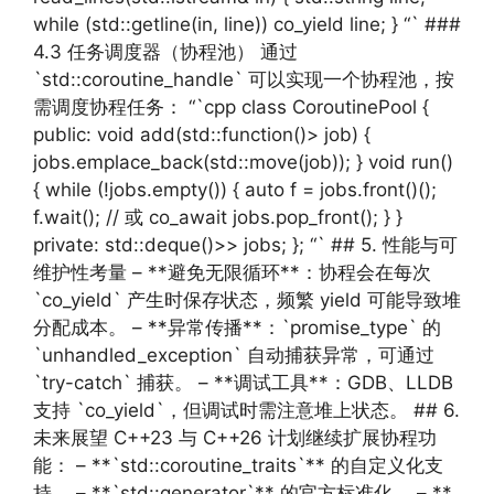
while (std::getline(in, line)) co_yield line; } “` ###
4.3 任务调度器（协程池） 通过
`std::coroutine_handle` 可以实现一个协程池，按
需调度协程任务： “`cpp class CoroutinePool {
public: void add(std::function()> job) {
jobs.emplace_back(std::move(job)); } void run()
{ while (!jobs.empty()) { auto f = jobs.front()();
f.wait(); // 或 co_await jobs.pop_front(); } }
private: std::deque()>> jobs; }; “` ## 5. 性能与可
维护性考量 – **避免无限循环**：协程会在每次
`co_yield` 产生时保存状态，频繁 yield 可能导致堆
分配成本。 – **异常传播**：`promise_type` 的
`unhandled_exception` 自动捕获异常，可通过
`try-catch` 捕获。 – **调试工具**：GDB、LLDB
支持 `co_yield`，但调试时需注意堆上状态。 ## 6.
未来展望 C++23 与 C++26 计划继续扩展协程功
能： – **`std::coroutine_traits`** 的自定义化支
持。 – **`std::generator`** 的官方标准化。 – **