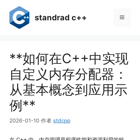
跳
至
standrad c++
菜
内
容
单
**如何在C++中实现
自定义内存分配器：
从基本概念到应用示
例**
2026-01-10
作者
stdcpp
在 C++ 中，内存管理是程序性能和资源利用的核