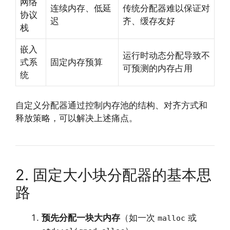
网络
连续内存、低延
传统分配器难以保证对
协议
迟
齐、缓存友好
栈
嵌入
运行时动态分配导致不
式系
固定内存预算
可预测的内存占用
统
自定义分配器通过控制内存池的结构、对齐方式和
释放策略，可以解决上述痛点。
2. 固定大小块分配器的基本思
路
预先分配一块大内存
（如一次
或
malloc