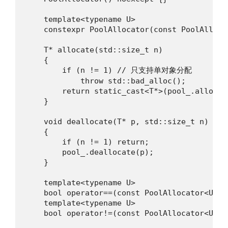
    template<typename U>

    constexpr PoolAllocator(const PoolAlloca
    T* allocate(std::size_t n)

    {

        if (n != 1) // 只支持单对象分配

            throw std::bad_alloc();

        return static_cast<T*>(pool_.allocate
    }

    void deallocate(T* p, std::size_t n) noex
    {

        if (n != 1) return;

        pool_.deallocate(p);

    }

    template<typename U>

    bool operator==(const PoolAllocator<U, B
    template<typename U>

    bool operator!=(const PoolAllocator<U, B