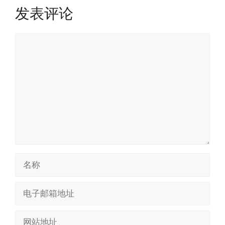
发表评论
评
论
名
称
电
子
邮
网
箱