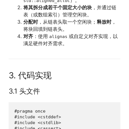
）。
std::aligned_alloc
将其拆分成若干个固定大小的块
，并通过链
表（或数组索引）管理空闲块。
分配时
，从链表头取一个空闲块；
释放时
，
将块回填到链表头。
对齐
：使用
或自定义对齐实现，以
alignas
满足硬件对齐需求。
3. 代码实现
3.1 头文件
#pragma once

#include <cstddef>

#include <cstdlib>

#include <cassert>
