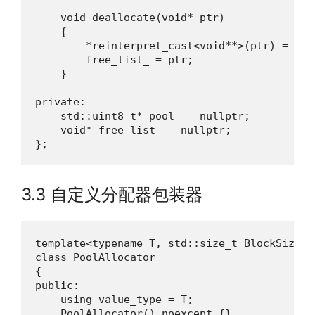
    void deallocate(void* ptr)

    {

        *reinterpret_cast<void**>(ptr) = free
        free_list_ = ptr;

    }

private:

    std::uint8_t* pool_ = nullptr;

    void* free_list_ = nullptr;

};
3.3 自定义分配器包装器
template<typename T, std::size_t BlockSize =
class PoolAllocator

{

public:

    using value_type = T;

    PoolAllocator() noexcept {}
