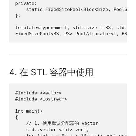
private:

    static FixedSizePool<BlockSize, PoolSize>
};

template<typename T, std::size_t BS, std::siz
FixedSizePool<BS, PS> PoolAllocator<T, BS, P
4. 在 STL 容器中使用
#include <vector>

#include <iostream>

int main()

{

    // 1. 使用默认分配器的 vector

    std::vector <int> vec1;

    for (int i = 0; i < 10; ++i) vec1.push_ba