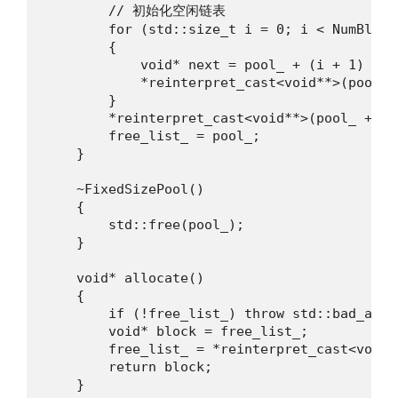
        // 初始化空闲链表

        for (std::size_t i = 0; i < NumBlocks
        {

            void* next = pool_ + (i + 1) * Bl
            *reinterpret_cast<void**>(pool_ 
        }

        *reinterpret_cast<void**>(pool_ + (N
        free_list_ = pool_;

    }

    ~FixedSizePool()

    {

        std::free(pool_);

    }

    void* allocate()

    {

        if (!free_list_) throw std::bad_alloc
        void* block = free_list_;

        free_list_ = *reinterpret_cast<void**
        return block;

    }
