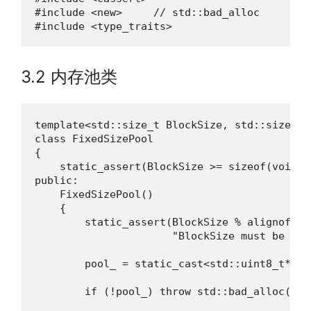
#include <new>     // std::bad_alloc

#include <type_traits>
3.2 内存池类
template<std::size_t BlockSize, std::size_t N
class FixedSizePool

{

    static_assert(BlockSize >= sizeof(void*)
public:

    FixedSizePool()

    {

        static_assert(BlockSize % alignof(st
                      "BlockSize must be mul
        pool_ = static_cast<std::uint8_t*>(s
                                            
        if (!pool_) throw std::bad_alloc();
