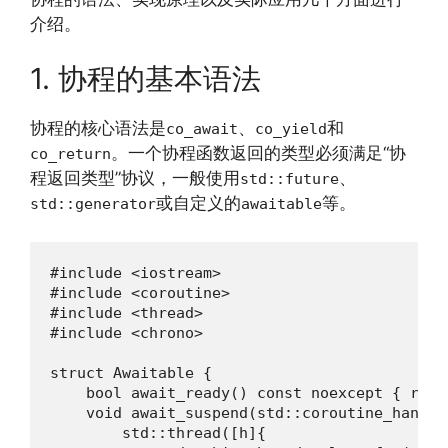
介绍。
1. 协程的基本语法
协程的核心语法是
、
和
co_await
co_yield
。一个协程函数返回的类型必须满足“协
co_return
程返回类型”协议，一般使用
、
std::future
或自定义的
等。
std::generator
awaitable
#include <iostream>

#include <coroutine>

#include <thread>

#include <chrono>

struct Awaitable {

    bool await_ready() const noexcept { retur
    void await_suspend(std::coroutine_handle
        std::thread([h]{
