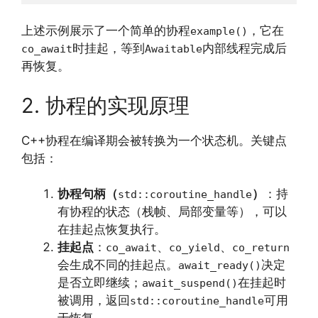
上述示例展示了一个简单的协程
，它在
example()
时挂起，等到
内部线程完成后
co_await
Awaitable
再恢复。
2. 协程的实现原理
C++协程在编译期会被转换为一个状态机。关键点
包括：
协程句柄（
）
：持
std::coroutine_handle
有协程的状态（栈帧、局部变量等），可以
在挂起点恢复执行。
挂起点
：
、
、
co_await
co_yield
co_return
会生成不同的挂起点。
决定
await_ready()
是否立即继续；
在挂起时
await_suspend()
被调用，返回
可用
std::coroutine_handle