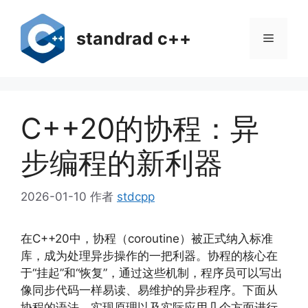
跳
至
standrad c++
菜
内
容
单
C++20的协程：异
步编程的新利器
2026-01-10
作者
stdcpp
在C++20中，协程（coroutine）被正式纳入标准
库，成为处理异步操作的一把利器。协程的核心在
于“挂起”和“恢复”，通过这些机制，程序员可以写出
像同步代码一样易读、易维护的异步程序。下面从
协程的语法、实现原理以及实际应用几个方面进行