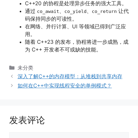
C++20 的协程是处理异步任务的强大工具。
通过
、
、
让代
co_await
co_yield
co_return
码保持同步的可读性。
在网络、并行计算、UI 等领域已得到广泛应
用。
随着 C++23 的发布，协程将进一步成熟，成
为 C++ 开发者不可或缺的技能。
分
未分类
类
深入了解C++的内存模型：从堆栈到共享内存
如何在C++中实现线程安全的单例模式？
发表评论
评