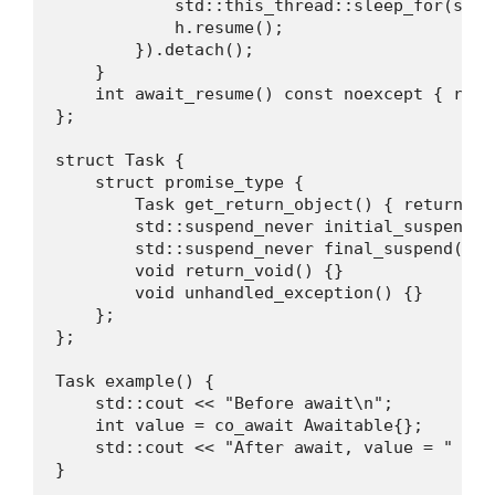
            std::this_thread::sleep_for(std:
            h.resume();

        }).detach();

    }

    int await_resume() const noexcept { retur
};

struct Task {

    struct promise_type {

        Task get_return_object() { return {};
        std::suspend_never initial_suspend()
        std::suspend_never final_suspend() n
        void return_void() {}

        void unhandled_exception() {}

    };

};

Task example() {

    std::cout << "Before await\n";

    int value = co_await Awaitable{};

    std::cout << "After await, value = " << 
}