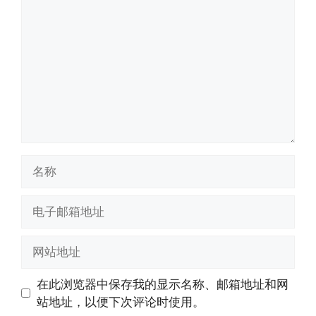
论
名
称
电
子
邮
网
箱
站
地
地
在此浏览器中保存我的显示名称、邮箱地址和网
址
址
站地址，以便下次评论时使用。