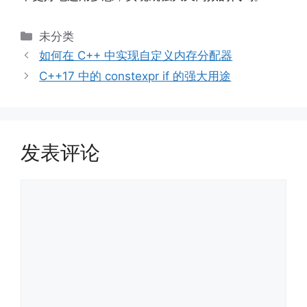
分
未分类
类
如何在 C++ 中实现自定义内存分配器
C++17 中的 constexpr if 的强大用途
发表评论
评
论