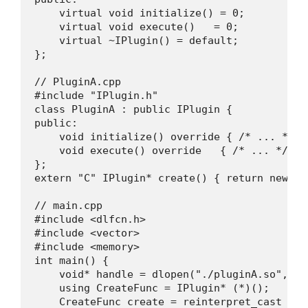
    virtual void initialize() = 0;

    virtual void execute()   = 0;

    virtual ~IPlugin() = default;

};

// PluginA.cpp

#include "IPlugin.h"

class PluginA : public IPlugin {

public:

    void initialize() override { /* ... */ }

    void execute() override   { /* ... */ }

};

extern "C" IPlugin* create() { return new Plu
// main.cpp

#include <dlfcn.h>

#include <vector>

#include <memory>

int main() {

    void* handle = dlopen("./pluginA.so", RTL
    using CreateFunc = IPlugin* (*)();

    CreateFunc create = reinterpret_cast <Cr