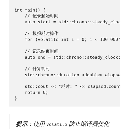
int main() {

    // 记录起始时间

    auto start = std::chrono::steady_clock::n
    // 模拟耗时操作

    for (volatile int i = 0; i < 100'000'00
    // 记录结束时间

    auto end = std::chrono::steady_clock::now
    // 计算耗时

    std::chrono::duration <double> elapsed =
    std::cout << "耗时: " << elapsed.count() 
    return 0;

}
提示
：使用
防止编译器优化
volatile