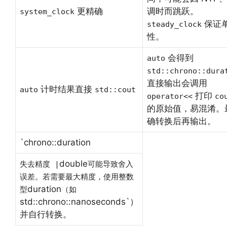
更精确
调时而跳跃。
system_clock
保证
steady_clock
性。
会得到
auto
std::chrono::dura
直接输出会调用
计时结果直接
auto
std::cout
打印
operator<<
co
的原始值，易混淆。
确转换后再输出。
`chrono::duration
double
失去精度 |
可能导致舍入
误差。若需要最大精度，使用整数
duration
型
（如
std::chrono::nanoseconds`）
并自行转换。