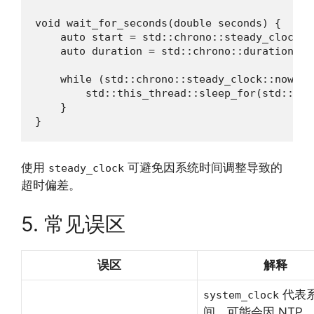
void wait_for_seconds(double seconds) {

    auto start = std::chrono::steady_clock::n
    auto duration = std::chrono::duration <d
    while (std::chrono::steady_clock::now() 
        std::this_thread::sleep_for(std::chr
    }

}
使用
可避免因系统时间调整导致的
steady_clock
超时偏差。
5. 常见误区
误区
解释
代表
system_clock
间，可能会因 NTP