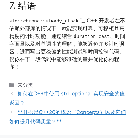
7. 结语
让 C++ 开发者在不
std::chrono::steady_clock
依赖外部库的情况下，就能实现可靠、可移植且高
精度的计时功能。通过结合
、时间
duration_cast
字面量以及对单调性的理解，能够避免许多计时误
区，进而写出更稳健的性能测试和时间控制代码。
祝你在下一段代码中能够准确测量并优化你的程
序！
分
未分类
类
如何在C++中使用 std::optional 实现安全的值
返回？
**什么是C++20的概念（Concepts）以及它们
如何提升代码质量？**