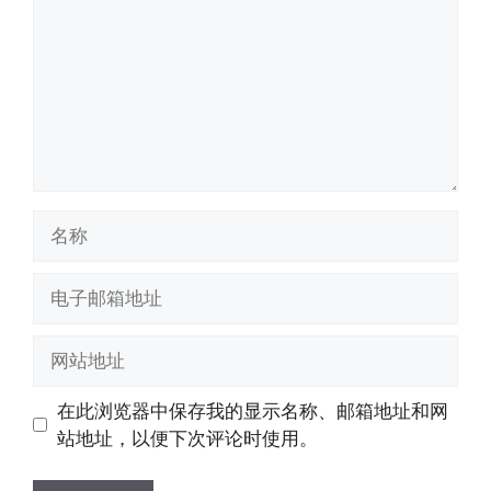
名
称
电
子
邮
网
箱
站
地
地
在此浏览器中保存我的显示名称、邮箱地址和网
址
址
站地址，以便下次评论时使用。