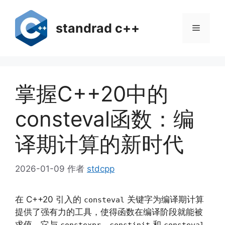
跳
至
standrad c++
菜
内
容
单
掌握C++20中的
consteval函数：编
译期计算的新时代
2026-01-09
作者
stdcpp
在 C++20 引入的
关键字为编译期计算
consteval
提供了强有力的工具，使得函数在编译阶段就能被
求值。它与
、
和
constexpr
constinit
consteval