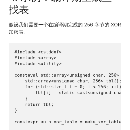
找表
假设我们需要一个在编译期完成的 256 字节的 XOR
加密表。
#include <cstddef>

#include <array>

#include <utility>

consteval std::array<unsigned char, 256> mak
    std::array<unsigned char, 256> tbl{};

    for (std::size_t i = 0; i < 256; ++i) {

        tbl[i] = static_cast<unsigned char>
    }

    return tbl;

}

constexpr auto xor_table = make_xor_table();
