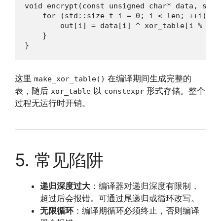
void encrypt(const unsigned char* data, std:
    for (std::size_t i = 0; i < len; ++i) {

        out[i] = data[i] ^ xor_table[i % 256]
    }

}
这里
在编译期间生成完整的
make_xor_table()
表，随后
以
形式存储。整个
xor_table
constexpr
过程无运行时开销。
5. 常见陷阱
递归深度过大
：编译器对递归深度有限制，
超过后会报错。可通过尾递归或循环改写。
无限循环
：编译期循环必须终止，否则编译