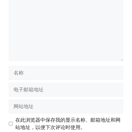
论
名
称
电
子
邮
网
箱
站
地
地
在此浏览器中保存我的显示名称、邮箱地址和网
址
址
站地址，以便下次评论时使用。